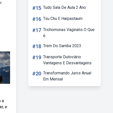
r.
#15
Tudo Sala De Aula 2 Ano
#16
Tsu Chu E Harpastaum
#17
Trichomonas Vaginalis O Que
é
#18
Trem Do Samba 2023
#19
Transporte Dutoviário
Vantagens E Desvantagens
#20
Transformando Juros Anual
Em Mensal
o a
r, e