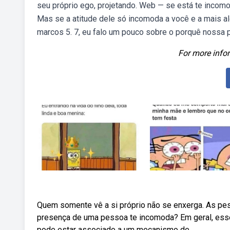
seu próprio ego, projetando. Web — se está te incom
Mas se a atitude dele só incomoda a você e a mais 
marcos 5. 7, eu falo um pouco sobre o porquê nossa
For more infor
Quem somente vê a si próprio não se enxerga. As pe
presença de uma pessoa te incomoda? Em geral, ess
pode estar associado a um mecanismo de.