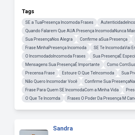
Tags
SE a TuaPresença Incomoda Frases
AutenticidadeIn
Quando Falarem Que AUA Presença IncomodaNunca Mai
Sua PresençaNos Alegra
Confirme aSua Presença
Frase MinhaPresença Incomoda
SE Te IncomodaVai E
O IncomodadoIncomoda Frases
Sua PresençaÉ Especi
Mensagens Sua PresençaÉ Importante
Como ComSua
Precensa Frase
Estoure O Que TeIncomoda
Sua Pr
Não Quero Incomodar Você
Confirme Sua PresençaN
Frase Para Quem SE IncomodaCom a Minha Vida
Pres
O Que Te Incomda
Frases O Poder Da Presença M Can
Sandra