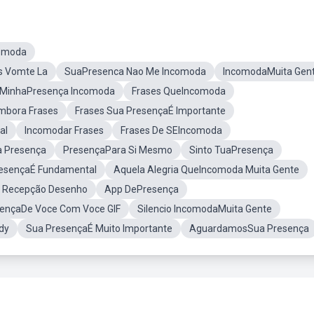
comoda
s Vomte La
SuaPresenca Nao Me Incomoda
IncomodaMuita Gen
MinhaPresença Incomoda
Frases QueIncomoda
mbora Frases
Frases Sua PresençaÉ Importante
al
Incomodar Frases
Frases De SEIncomoda
 Presença
PresençaPara Si Mesmo
Sinto TuaPresença
esençaÉ Fundamental
Aquela Alegria QueIncomoda Muita Gente
a Recepção Desenho
App DePresença
ençaDe Voce Com Voce GIF
Silencio IncomodaMuita Gente
dy
Sua PresençaÉ Muito Importante
AguardamosSua Presença