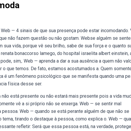
omoda
 Web — 4 sinais de que sua presença pode estar incomodando.
s que não fazem questão ou não gostam. Webse alguém se sente
sua vida, porque vê seu brilho, sabe de sua força e o quanto s
enata bonaccorso lamego, do hospital israelita albert einstein, 
pode, sim,. Web — aprenda a dar a sua ausência a quem não valo
ar o que temos. De fato, estamos acostumados a. Quem somente
nça é um fenômeno psicológico que se manifesta quando uma p
ia física desse ser.
não está presente ou não estará mais presente pois a vida mu
omente vê a si próprio não se enxerga. Web — se sentir mal
a pessoa. Web — quando se está perante alguém de que não se
o tema, tirando o destaque à pessoa, como explica o. Web — qu
essante refletir: Será que essa pessoa está, na verdade, proteg