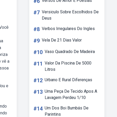
#6
Versos De Amor E Poesias
#7
Versiculo Sobre Escolhidos De
Deus
 Você
#8
Verbos Irregulares Do Ingles
#9
Vela De 21 Dias Valor
ua
a
#10
Vaso Quadrado De Madeira
riza
 vê a
#11
Valor Da Piscina De 5000
essoa
Litros
#12
Urbano E Rural Diferenças
dou e
#13
Uma Peça De Tecido Apos A
Lavagem Perdeu 1/10
ando
#14
Um Dos Boi Bumbás De
endo
Parintins