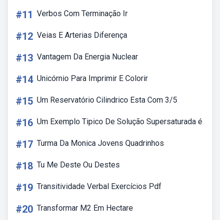
#11
Verbos Com Terminação Ir
#12
Veias E Arterias Diferença
#13
Vantagem Da Energia Nuclear
#14
Unicórnio Para Imprimir E Colorir
#15
Um Reservatório Cilindrico Esta Com 3/5
#16
Um Exemplo Tipico De Solução Supersaturada é
#17
Turma Da Monica Jovens Quadrinhos
#18
Tu Me Deste Ou Destes
#19
Transitividade Verbal Exercícios Pdf
#20
Transformar M2 Em Hectare