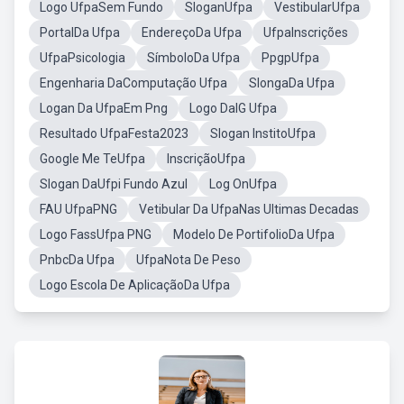
Logo UfpaSem Fundo
SloganUfpa
VestibularUfpa
PortalDa Ufpa
EndereçoDa Ufpa
UfpaInscrições
UfpaPsicologia
SímboloDa Ufpa
PpgpUfpa
Engenharia DaComputação Ufpa
SlongaDa Ufpa
Logan Da UfpaEm Png
Logo DaIG Ufpa
Resultado UfpaFesta2023
Slogan InstitoUfpa
Google Me TeUfpa
InscriçãoUfpa
Slogan DaUfpi Fundo Azul
Log OnUfpa
FAU UfpaPNG
Vetibular Da UfpaNas Ultimas Decadas
Logo FassUfpa PNG
Modelo De PortifolioDa Ufpa
PnbcDa Ufpa
UfpaNota De Peso
Logo Escola De AplicaçãoDa Ufpa