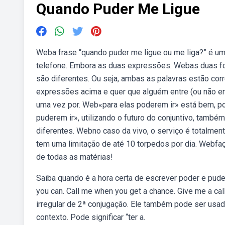
Quando Puder Me Ligue
Weba frase “quando puder me ligue ou me liga?” é u
telefone. Embora as duas expressões. Webas duas fo
são diferentes. Ou seja, ambas as palavras estão co
expressões acima e quer que alguém entre (ou não en
uma vez por. Web«para elas poderem ir» está bem, poi
puderem ir», utilizando o futuro do conjuntivo, tamb
diferentes. Webno caso da vivo, o serviço é totalme
tem uma limitação de até 10 torpedos por dia. Webfaç
de todas as matérias!
Saiba quando é a hora certa de escrever poder e pud
you can. Call me when you get a chance. Give me a ca
irregular de 2ª conjugação. Ele também pode ser usa
contexto. Pode significar “ter a.