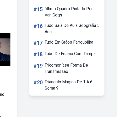
#15
último Quadro Pintado Por
Van Gogh
#16
Tudo Sala De Aula Geografia 5
Ano
#17
Tudo Em Grãos Farroupilha
#18
Tubo De Ensaio Com Tampa
#19
Tricomoníase Forma De
Transmissão
#20
Triangulo Magico De 1 A 6
Soma 9
 no