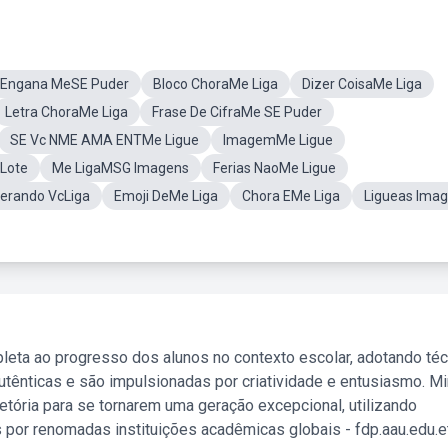
Engana MeSE Puder
Bloco ChoraMe Liga
Dizer CoisaMe Liga
Letra ChoraMe Liga
Frase De CifraMe SE Puder
SE Vc NME AMA ENTMe Ligue
ImagemMe Ligue
Lote
Me LigaMSG Imagens
Ferias NaoMe Ligue
erando VcLiga
Emoji DeMe Liga
Chora EMe Liga
Ligueas Ima
leta ao progresso dos alunos no contexto escolar, adotando té
tênticas e são impulsionadas por criatividade e entusiasmo. M
etória para se tornarem uma geração excepcional, utilizando
 por renomadas instituições acadêmicas globais - fdp.aau.edu.et