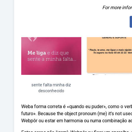
For more infor
sente falta minha diz
desconhecido
Weba forma correta é «quando eu puder», como o verb
futuro». Because the object pronoum (me) it's not used 
Webpôr ou estar em harmonia ou numa combinação adeq