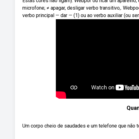
Estas cores não ligam). Webpôr ou ficar um aparelho,
microfone; ≠ apagar, desligar verbo transitivo,. Webpo
verbo principal — dar — (1) ou ao verbo auxiliar (ou s
Quan
Um corpo cheio de saudades e um telefone que não t