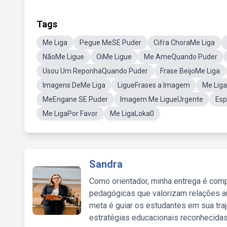
Tags
Me Liga
Pegue MeSE Puder
Cifra ChoraMe Liga
NãoMe Ligue
OiMe Ligue
Me AmeQuando Puder
Usou Um ReponhaQuando Puder
Frase BeijoMe Liga
Imagens DeMe Liga
LigueFrases a Imagem
Me Liga
MeEngane SE Puder
Imagem Me LigueUrgente
Esp
Me LigaPor Favor
Me LigaLoka0
Sandra
Como orientador, minha entrega é comp
pedagógicas que valorizam relações au
meta é guiar os estudantes em sua traj
estratégias educacionais reconhecidas