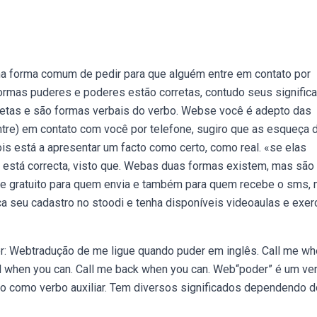
ma forma comum de pedir para que alguém entre em contato por
rmas puderes e poderes estão corretas, contudo seus signific
rretas e são formas verbais do verbo. Webse você é adepto das
tre) em contato com você por telefone, sugiro que as esqueça 
s está a apresentar um facto como certo, como real. «se elas
ém está correcta, visto que. Webas duas formas existem, mas são
nte gratuito para quem envia e também para quem recebe o sms,
a seu cadastro no stoodi e tenha disponíveis videoaulas e exer
er: Webtradução de me ligue quando puder em inglês. Call me w
ll when you can. Call me back when you can. Web“poder” é um ve
do como verbo auxiliar. Tem diversos significados dependendo d