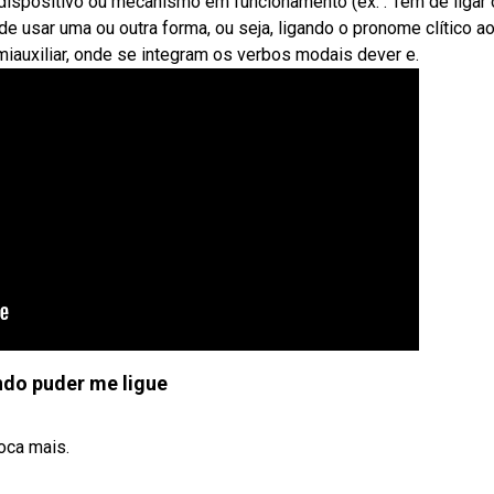
 dispositivo ou mecanismo em funcionamento (ex. : Tem de ligar 
de usar uma ou outra forma, ou seja, ligando o pronome clítico a
emiauxiliar, onde se integram os verbos modais dever e.
do puder me ligue
oca mais.