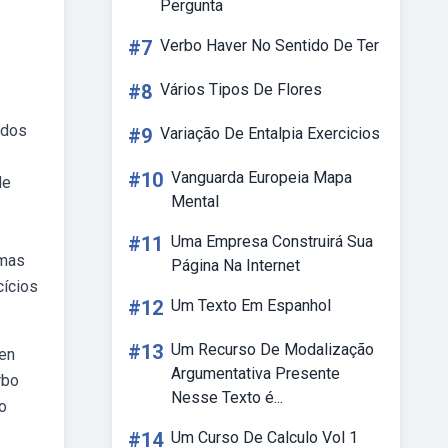
Pergunta
#7
Verbo Haver No Sentido De Ter
#8
Vários Tipos De Flores
ados
#9
Variação De Entalpia Exercicios
#10
Vanguarda Europeia Mapa
de
Mental
#11
Uma Empresa Construirá Sua
 mas
Página Na Internet
cícios
#12
Um Texto Em Espanhol
#13
Um Recurso De Modalização
hen
Argumentativa Presente
rbo
Nesse Texto é...
o
#14
Um Curso De Calculo Vol 1