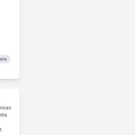
gens
cnicas
inha
.