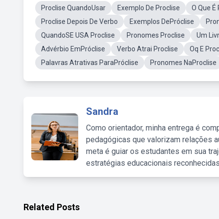
Proclise QuandoUsar
Exemplo De Proclise
O Que É 
Proclise Depois De Verbo
Exemplos DePróclise
Pron
QuandoSE USA Proclise
Pronomes Proclise
Um Livr
Advérbio EmPróclise
Verbo Atrai Proclise
Oq E Proc
Palavras Atrativas ParaPróclise
Pronomes NaProclise
Sandra
Como orientador, minha entrega é comp
pedagógicas que valorizam relações au
meta é guiar os estudantes em sua traj
estratégias educacionais reconhecidas
Related Posts