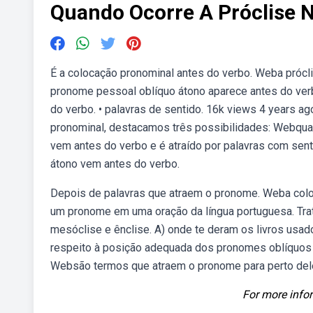
Quando Ocorre A Próclise 
É a colocação pronominal antes do verbo. Weba prócli
pronome pessoal oblíquo átono aparece antes do ver
do verbo. • palavras de sentido. 16k views 4 years 
pronominal, destacamos três possibilidades: Webqua
vem antes do verbo e é atraído por palavras com sen
átono vem antes do verbo.
Depois de palavras que atraem o pronome. Weba colo
um pronome em uma oração da língua portuguesa. Trat
mesóclise e ênclise. A) onde te deram os livros usad
respeito à posição adequada dos pronomes oblíquos 
Websão termos que atraem o pronome para perto deles:
For more infor