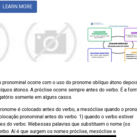
LEARN MORE
ão pronominal ocorre com o uso do pronome oblíquo átono depoi
íquos átonos. A próclise ocorre sempre antes do verbo. É a for
igatório somente em alguns casos.
pronome é colocado antes do verbo, a mesóclise quando o pron
colocação pronominal antes do verbo. 1) quando o verbo estiver
tes do verbo. Webessas palavras que substituem o nome (os
erbo. Aí é que surgem os nomes próclise, mesóclise e.