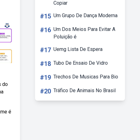
Copiar
#15
Um Grupo De Dança Moderna
#16
Um Dos Meios Para Evitar A
Poluição é
#17
Uemg Lista De Espera
#18
Tubo De Ensaio De Vidro
#19
Trechos De Musicas Para Bio
s do
#20
Tráfico De Animais No Brasil
ma
ome é