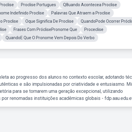
Proclise
Proclise Portugues
Q8uando Acontecea Proclise
ome Indefinido Proclise
Palavras Que Atraem a Proclise
o Proclise
Oque Significa De Proclise
QuandoPode Ocorrer Prócli
lise
Frases Com PróclisePronome Que
Proceclise
QuandoE Que O Pronome Vem Depois Do Verbo
leta ao progresso dos alunos no contexto escolar, adotando té
tênticas e são impulsionadas por criatividade e entusiasmo. M
etória para se tornarem uma geração excepcional, utilizando
 por renomadas instituições acadêmicas globais - fdp.aau.edu.et