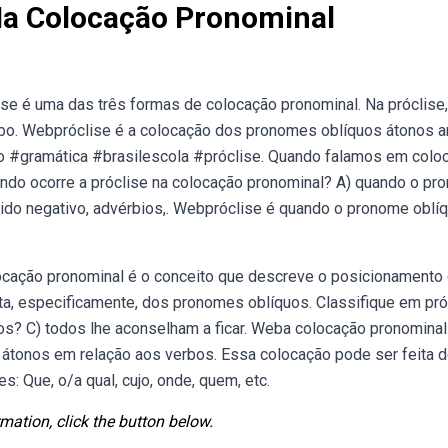
Na Colocação Pronominal
se é uma das três formas de colocação pronominal. Na próclise,
bo. Webpróclise é a colocação dos pronomes oblíquos átonos a
ago #gramática #brasilescola #próclise. Quando falamos em colo
ndo ocorre a próclise na colocação pronominal? A) quando o pr
tido negativo, advérbios,. Webpróclise é quando o pronome oblí
cação pronominal é o conceito que descreve o posicionamento
a, especificamente, dos pronomes oblíquos. Classifique em pró
os? C) todos lhe aconselham a ficar. Weba colocação pronominal
átonos em relação aos verbos. Essa colocação pode ser feita d
 Que, o/a qual, cujo, onde, quem, etc.
mation, click the button below.