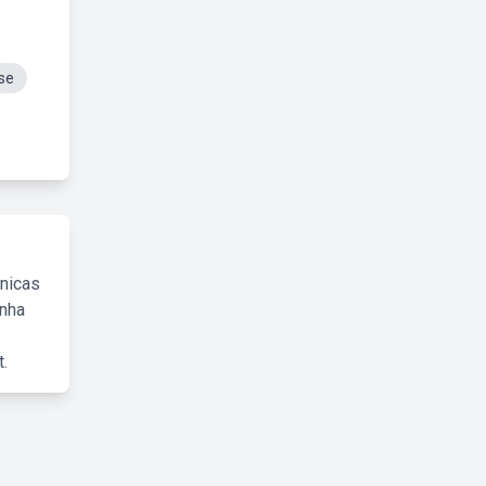
se
cnicas
inha
.