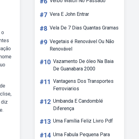
#6
Verbo Watch No Passado
#7
Vera E John Entrar
#8
Vela De 7 Dias Quantas Gramas
 o
ntes
#9
Vegetais é Renovável Ou Não
cação
Renovável
onome
#10
Vazamento De óleo Na Baia
quo
De Guanabara 2000
#11
Vantagens Dos Transportes
 de
Ferroviarios
clise,
#12
Umbanda E Candomblé
 diz
Diferença
e.
#13
Uma Família Feliz Livro Pdf
#14
Uma Fabula Pequena Para