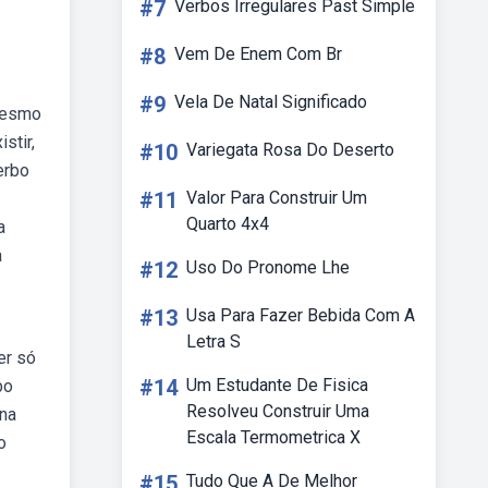
#7
Verbos Irregulares Past Simple
#8
Vem De Enem Com Br
#9
Vela De Natal Significado
 Mesmo
stir,
#10
Variegata Rosa Do Deserto
erbo
#11
Valor Para Construir Um
Quarto 4x4
a
a
#12
Uso Do Pronome Lhe
#13
Usa Para Fazer Bebida Com A
Letra S
er só
#14
Um Estudante De Fisica
bo
Resolveu Construir Uma
 na
Escala Termometrica X
o
#15
Tudo Que A De Melhor