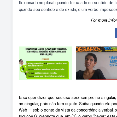
flexionado no plural quando for usado no sentido de 
quando seu sentido é de existir, é um verbo impessoa
For more infor
Isso quer dizer que seu uso será sempre no singula
no singular, pois não tem sujeito. Saiba quando ele po
Web — sob o ponto de vista da concordância verbal, o 
locuções): Webnote que, em (1), o verbo “haver” est