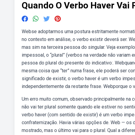
Quando O Verbo Haver Vai P
Webse adoptarmos uma postura estritamente normativ
no contexto em análise, o verbo existir deverá ser. W
mas sim na terceira pessoa do singular. Veja exemp
impessoal, o “plural” (verbos na verdade não variam 
pessoa do plural do presente do indicativo:. Webquand
mesma coisa que “ter” numa frase, ele poderá ser co
significado de existir, o verbo haver é um verbo impe
independentemente da restante frase. Webporque o ve
Um erro muito comum, observado principalmente na co
não vai ter plural somente quando ele estiver no sent
verbo haver (com sentido de existir) é um verbo impes
confraternização. Havia várias opções de. Web — os d
mostrado, mas o último vai para o plural. Qual a difer