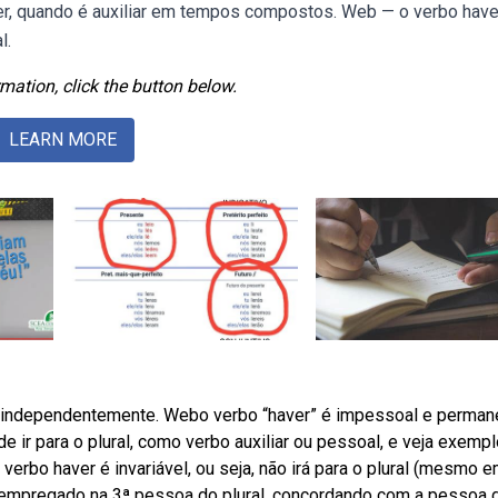
ter, quando é auxiliar em tempos compostos. Web — o verbo have
l.
mation, click the button below.
LEARN MORE
r, independentemente. Webo verbo “haver” é impessoal e perma
de ir para o plural, como verbo auxiliar ou pessoal, e veja exempl
verbo haver é invariável, ou seja, não irá para o plural (mesmo 
á empregado na 3ª pessoa do plural, concordando com a pessoa 