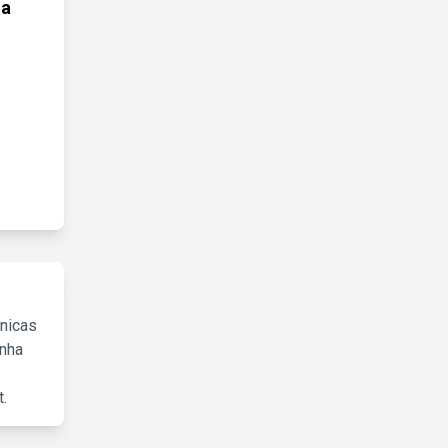
 a
cnicas
inha
.