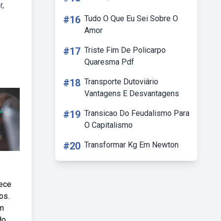
r,
#16
Tudo O Que Eu Sei Sobre O
Amor
#17
Triste Fim De Policarpo
Quaresma Pdf
#18
Transporte Dutoviário
Vantagens E Desvantagens
#19
Transicao Do Feudalismo Para
O Capitalismo
#20
Transformar Kg Em Newton
nece
os.
em
do