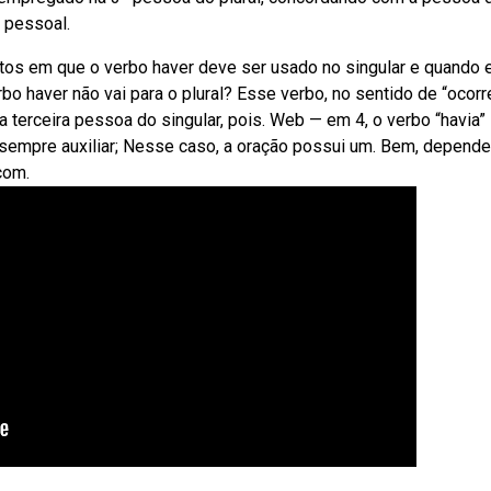
a pessoal.
xtos em que o verbo haver deve ser usado no singular e quando 
bo haver não vai para o plural? Esse verbo, no sentido de “ocorr
a terceira pessoa do singular, pois. Web — em 4, o verbo “havia”
 é sempre auxiliar; Nesse caso, a oração possui um. Bem, depend
com.