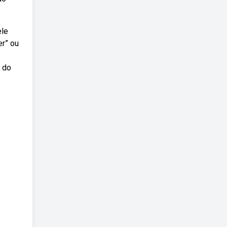
ele
er” ou
e do