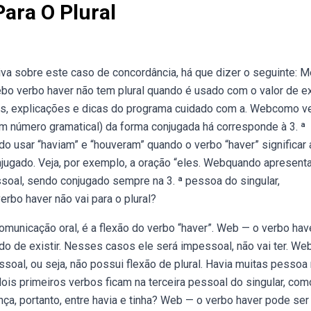
ara O Plural
a sobre este caso de concordância, há que dizer o seguinte:
ebo verbo haver não tem plural quando é usado com o valor de exi
los, explicações e dicas do programa cuidado com a. Webcomo v
em número gramatical) da forma conjugada há corresponde à 3. ª
o usar “haviam” e “houveram” quando o verbo “haver” significar 
njugado. Veja, por exemplo, a oração “eles. Webquando apresent
ssoal, sendo conjugado sempre na 3. ª pessoa do singular,
rbo haver não vai para o plural?
municação oral, é a flexão do verbo “haver”. Web — o verbo hav
ido de existir. Nesses casos ele será impessoal, não vai ter. We
soal, ou seja, não possui flexão de plural. Havia muitas pessoa
ois primeiros verbos ficam na terceira pessoal do singular, com
ença, portanto, entre havia e tinha? Web — o verbo haver pode ser