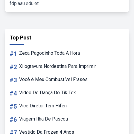
fdp.aau.edu.et.
Top Post
#1
Zeca Pagodinho Toda A Hora
#2
Xilogravura Nordestina Para Imprimir
#3
Você é Meu Combustível Frases
#4
Vídeo De Dança Do Tik Tok
#5
Vice Diretor Tem Hífen
#6
Viagem Ilha De Pascoa
#7
Vestido Da Frozen 4 Anos