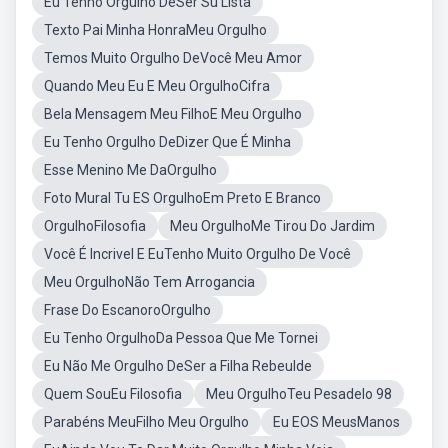
Eu Tenho Orgulho DeSer Su Lista
Texto Pai Minha HonraMeu Orgulho
Temos Muito Orgulho DeVocê Meu Amor
Quando Meu Eu E Meu OrgulhoCifra
Bela Mensagem Meu FilhoE Meu Orgulho
Eu Tenho Orgulho DeDizer Que É Minha
Esse Menino Me DaOrgulho
Foto Mural Tu ES OrgulhoEm Preto E Branco
OrgulhoFilosofia
Meu OrgulhoMe Tirou Do Jardim
Você É Incrivel E EuTenho Muito Orgulho De Você
Meu OrgulhoNão Tem Arrogancia
Frase Do EscanoroOrgulho
Eu Tenho OrgulhoDa Pessoa Que Me Tornei
Eu Não Me Orgulho DeSer a Filha Rebeulde
Quem SouEu Filosofia
Meu OrgulhoTeu Pesadelo 98
Parabéns MeuFilho Meu Orgulho
Eu EOS MeusManos