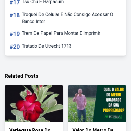
#17
Tsu Chu E Harpasum
#18
Troquei De Celular E Não Consigo Acessar O
Banco Inter
#19
Trem De Papel Para Montar E Imprimir
#20
Tratado De Utrecht 1713
Related Posts
Variegata Rosa Do
Valor Do Metro Da