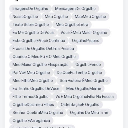
ImagensDe Orgulho
MensagemDe Orgulho
NossoOrgulho
Meu Orgulho
MaeMeu Orgulho
Texto SobreOrgulho
Meu OrgulhoLetra
Eu Me Orgulho DeVocê
Você ÉMeu Maior Orgulho
Esta Orgulho EVocê Continua
OrgulhoProprio
Frases De Orgulho DeUma Pessoa
Quando O Meu Eu E O Meu Orgulho
Meu Maior Orgulho EInspiração
OrgulhoFerido
Pai VcE Meu Orgulho
Do QueEu Tenho Orgulho
Meu FilhoMeu Orgulho
Sua Historia ÉMeu Orgulho
Eu Tenho Orgulho DeVoce
Meu OrgulhoMeme
Filho TemosOrgulho
Vc E Meu OrgulhoFilha Na Escola
OrgulhoDos.meu Filhos
OstentaçãoE Orgulho
Senhor QuebraMeu Orgulho
Orgulho Do MeuTime
Orgulho EArrogância