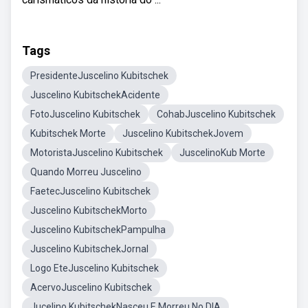
Tags
PresidenteJuscelino Kubitschek
Juscelino KubitschekAcidente
FotoJuscelino Kubitschek
CohabJuscelino Kubitschek
Kubitschek Morte
Juscelino KubitschekJovem
MotoristaJuscelino Kubitschek
JuscelinoKub Morte
Quando Morreu Juscelino
FaetecJuscelino Kubitschek
Juscelino KubitschekMorto
Juscelino KubitschekPampulha
Juscelino KubitschekJornal
Logo EteJuscelino Kubitschek
AcervoJuscelino Kubitschek
Jucelino KubitschekNasceu E Morreu No DIA