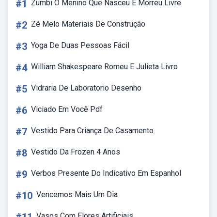
#1
Zumbi O Menino Que Nasceu E Morreu Livre
#2
Zé Melo Materiais De Construção
#3
Yoga De Duas Pessoas Fácil
#4
William Shakespeare Romeu E Julieta Livro
#5
Vidraria De Laboratorio Desenho
#6
Viciado Em Você Pdf
#7
Vestido Para Criança De Casamento
#8
Vestido Da Frozen 4 Anos
#9
Verbos Presente Do Indicativo Em Espanhol
#10
Vencemos Mais Um Dia
Vasos Com Flores Artificiais