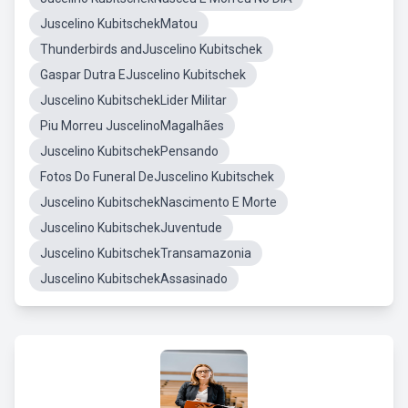
Juscelino KubitschekMatou
Thunderbirds andJuscelino Kubitschek
Gaspar Dutra EJuscelino Kubitschek
Juscelino KubitschekLider Militar
Piu Morreu JuscelinoMagalhães
Juscelino KubitschekPensando
Fotos Do Funeral DeJuscelino Kubitschek
Juscelino KubitschekNascimento E Morte
Juscelino KubitschekJuventude
Juscelino KubitschekTransamazonia
Juscelino KubitschekAssasinado