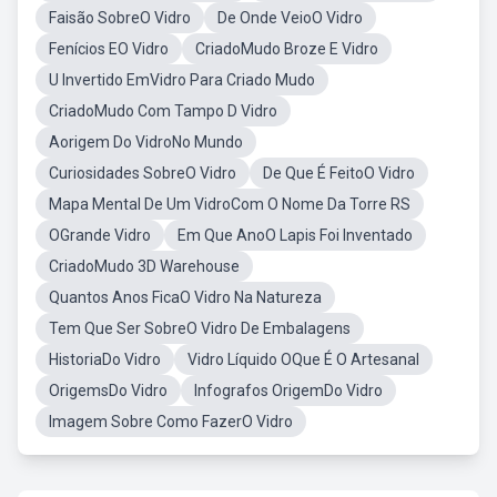
Faisão SobreO Vidro
De Onde VeioO Vidro
Fenícios EO Vidro
CriadoMudo Broze E Vidro
U Invertido EmVidro Para Criado Mudo
CriadoMudo Com Tampo D Vidro
Aorigem Do VidroNo Mundo
Curiosidades SobreO Vidro
De Que É FeitoO Vidro
Mapa Mental De Um VidroCom O Nome Da Torre RS
OGrande Vidro
Em Que AnoO Lapis Foi Inventado
CriadoMudo 3D Warehouse
Quantos Anos FicaO Vidro Na Natureza
Tem Que Ser SobreO Vidro De Embalagens
HistoriaDo Vidro
Vidro Líquido OQue É O Artesanal
OrigemsDo Vidro
Infografos OrigemDo Vidro
Imagem Sobre Como FazerO Vidro