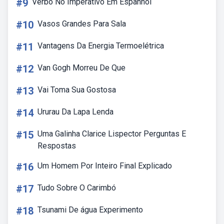
#9
Verbo No Imperativo Em Espanhol
#10
Vasos Grandes Para Sala
#11
Vantagens Da Energia Termoelétrica
#12
Van Gogh Morreu De Que
#13
Vai Toma Sua Gostosa
#14
Ururau Da Lapa Lenda
#15
Uma Galinha Clarice Lispector Perguntas E
Respostas
#16
Um Homem Por Inteiro Final Explicado
#17
Tudo Sobre O Carimbó
#18
Tsunami De água Experimento