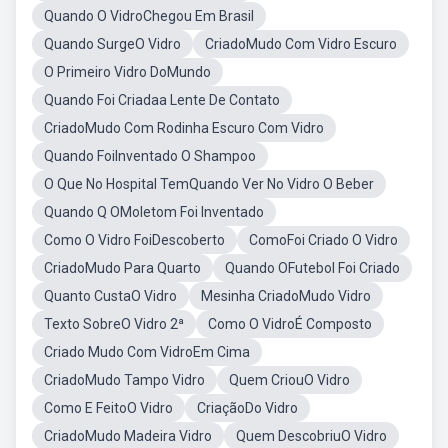
Quando O VidroChegou Em Brasil
Quando SurgeO Vidro
CriadoMudo Com Vidro Escuro
O Primeiro Vidro DoMundo
Quando Foi Criadaa Lente De Contato
CriadoMudo Com Rodinha Escuro Com Vidro
Quando FoiInventado O Shampoo
O Que No Hospital TemQuando Ver No Vidro O Beber
Quando Q OMoletom Foi Inventado
Como O Vidro FoiDescoberto
ComoFoi Criado O Vidro
CriadoMudo Para Quarto
Quando OFutebol Foi Criado
Quanto CustaO Vidro
Mesinha CriadoMudo Vidro
Texto SobreO Vidro 2ª
Como O VidroÉ Composto
Criado Mudo Com VidroEm Cima
CriadoMudo Tampo Vidro
Quem CriouO Vidro
Como E FeitoO Vidro
CriaçãoDo Vidro
CriadoMudo Madeira Vidro
Quem DescobriuO Vidro