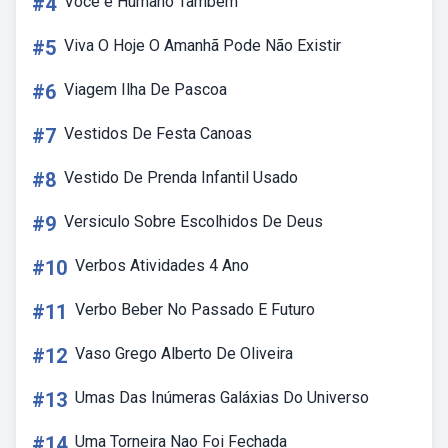
#4
Você é Humano Também
#5
Viva O Hoje O Amanhã Pode Não Existir
#6
Viagem Ilha De Pascoa
#7
Vestidos De Festa Canoas
#8
Vestido De Prenda Infantil Usado
#9
Versiculo Sobre Escolhidos De Deus
#10
Verbos Atividades 4 Ano
#11
Verbo Beber No Passado E Futuro
#12
Vaso Grego Alberto De Oliveira
#13
Umas Das Inúmeras Galáxias Do Universo
#14
Uma Torneira Nao Foi Fechada