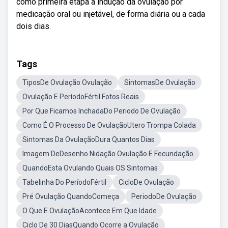
como primeira etapa a indução da ovulação por
medicação oral ou injetável, de forma diária ou a cada
dois dias.
Tags
TiposDe Ovulação Ovulação
SintomasDe Ovulação
Ovulação E PeríodoFértil Fotos Reais
Por Que Ficamos InchadaDo Periodo De Ovulação
Como É O Processo De OvulaçãoUtero Trompa Colada
Sintomas Da OvulaçãoDura Quantos Dias
Imagem DeDesenho Nidação Ovulação E Fecundação
QuandoEsta Ovulando Quais OS Sintomas
Tabelinha Do PeríodoFértil
CicloDe Ovulação
Pré Ovulação QuandoComeça
PeriodoDe Ovulação
O Que E OvulaçãoAcontece Em Que Idade
Ciclo De 30 DiasQuando Ocorre a Ovulação