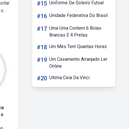
#15
Uniforme De Goleiro Futsal
sitar
 o.
#16
Unidade Federativa Do Brasil
#17
Uma Urna Contem 6 Bolas
Brancas E 4 Pretas
#18
Um Mês Tem Quantas Horas
#19
Um Casamento Arranjado Ler
Online
#20
Ultima Ceia Da Vinci
ia.
 a
o.