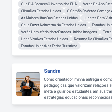
Que DIA ComeçaO Inverno Nos EUA
Verao Do Ano Est
ClimaDos Estados Unidos
O Corpão DoVerão Começa 
As Maiores IlhasDos Estados Unidos
Lugares Para Visi
Oque Fazer NoInverno No Estados Unidos
Estados Uni
Verão Hemisferio NorteEstados Unidos Imagens
Terra
Linha VivaNos Estados Unidos
Resumo Do ClimaDos Es
Estados UnidosNas Férias Turísticos
Sandra
Como orientador, minha entrega é comp
pedagógicas que valorizam relações au
meta é guiar os estudantes em sua traj
estratégias educacionais reconhecidas