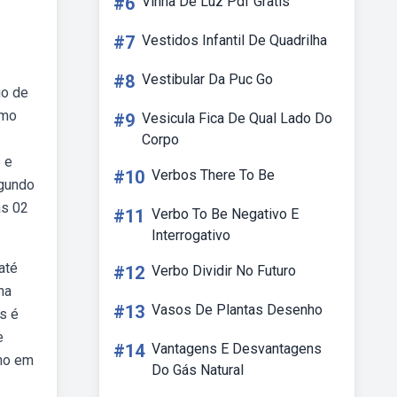
#6
Vinha De Luz Pdf Gratis
#7
Vestidos Infantil De Quadrilha
#8
Vestibular Da Puc Go
io de
omo
#9
Vesicula Fica De Qual Lado Do
Corpo
 e
#10
Verbos There To Be
egundo
às 02
#11
Verbo To Be Negativo E
Interrogativo
até
#12
Verbo Dividir No Futuro
na
#13
Vasos De Plantas Desenho
s é
e
#14
Vantagens E Desvantagens
nho em
Do Gás Natural