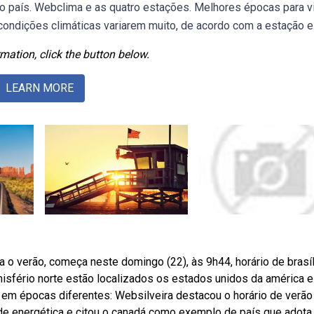
 país. Webclima e as quatro estações. Melhores épocas para vi
 condições climáticas variarem muito, de acordo com a estação e
mation, click the button below.
LEARN MORE
 o verão, começa neste domingo (22), às 9h44, horário de brasíl
misfério norte estão localizados os estados unidos da américa e
 em épocas diferentes: Websilveira destacou o horário de verão
de energética e citou o canadá como exemplo de país que adota 