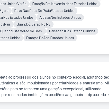
ados UnidosVerão
Estação Em NovembroNos Estados Unidos
Agora
Povo Nas Ruas De PraiaEstados Unidos
tarNos Estados Unidos
AldeiasNos Estados Unidos
dosPais
QuandoÉ Verão No RS
 QuandoEsta Verão No Brasil
PaisagensDos Estados Unidos
tados Unidos
Estaços DoAno Estados Unidos
leta ao progresso dos alunos no contexto escolar, adotando té
tênticas e são impulsionadas por criatividade e entusiasmo. M
etória para se tornarem uma geração excepcional, utilizando
 por renomadas instituições acadêmicas globais - fdp.aau.edu.et