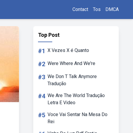
Contact
Tos
DMCA
Top Post
#1
X Vezes X é Quanto
#2
Were Where And We're
#3
We Don T Talk Anymore
Tradução
#4
We Are The World Tradução
Letra E Video
#5
Voce Vai Sentar Na Mesa Do
Rei