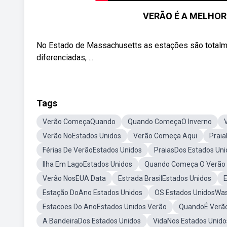
VERÃO É A MELHO
No Estado de Massachusetts as estações são totalmen
diferenciadas, ...
Tags
Verão ComeçaQuando
Quando ComeçaO Inverno
Verão NoEstados Unidos
Verão Começa Aqui
Praia
Férias De VerãoEstados Unidos
PraiasDos Estados Uni
Ilha Em LagoEstados Unidos
Quando Começa O Verão 
Verão NosEUA Data
Estrada BrasilEstados Unidos
Estação DoAno Estados Unidos
OS Estados UnidosWas
Estacoes Do AnoEstados Unidos Verão
QuandoÉ Verão
A BandeiraDos Estados Unidos
VidaNos Estados Unido