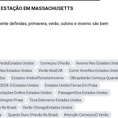
R ESTAÇÃO EM MASSACHUSETTS
te definidas, primavera, verão, outono e inverno são bem
VerãoEstados Unidos
Começou OVerão
Inverno Nos Estados Uni
Nos Estados Unidos
Verão NosEUA
Como ViverNos Estados Unid
dos
Estados UnidosFloresta Inverno
OBrazileirão Começa Quand
2024-O Estados Unidos
Estados UnidosTerras Em Praia
Estações DoAno Estados Unidos
PaisagemDos Estados Unidos
hington Praia
Toca DeInverno Estados Unidos
 No Brasil
Verão ChicagoEstados Unidos
s
Quanto Duro OVerão No Brasil
Atenção ComeçouO Verão