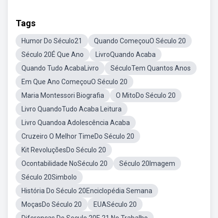
Tags
Humor Do Século21
Quando ComeçouO Século 20
Século 20É Que Ano
LivroQuando Acaba
Quando Tudo AcabaLivro
SéculoTem Quantos Anos
Em Que Ano ComeçouO Século 20
Maria Montessori Biografia
O MitoDo Século 20
Livro QuandoTudo Acaba Leitura
Livro Quandoa Adolescência Acaba
Cruzeiro O Melhor TimeDo Século 20
Kit RevoluçõesDo Século 20
Ocontabilidade NoSéculo 20
Século 20Imagem
Século 20Simbolo
História Do Século 20Enciclopédia Semana
MoçasDo Século 20
EUASéculo 20