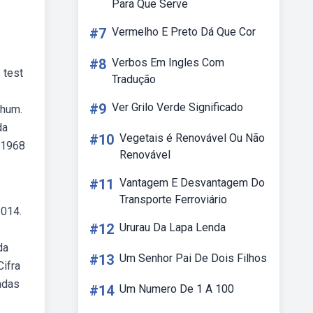
Para Que Serve
#7
Vermelho E Preto Dá Que Cor
#8
Verbos Em Ingles Com
 test
Tradução
#9
Ver Grilo Verde Significado
nhum.
da
#10
Vegetais é Renovável Ou Não
 1968
Renovável
#11
Vantagem E Desvantagem Do
Transporte Ferroviário
2014.
#12
Ururau Da Lapa Lenda
da
#13
Um Senhor Pai De Dois Filhos
Cifra
cadas
#14
Um Numero De 1 A 100