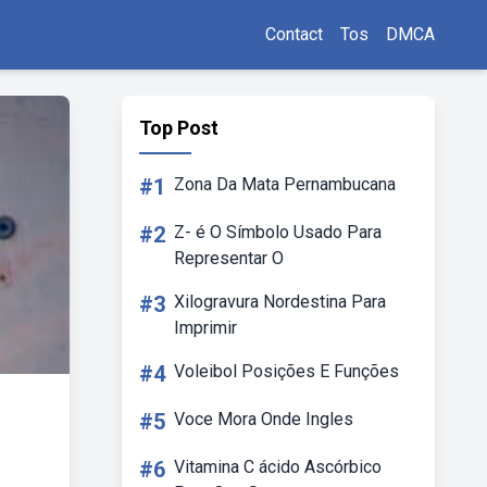
Contact
Tos
DMCA
Top Post
#1
Zona Da Mata Pernambucana
#2
Z- é O Símbolo Usado Para
Representar O
#3
Xilogravura Nordestina Para
Imprimir
#4
Voleibol Posições E Funções
#5
Voce Mora Onde Ingles
#6
Vitamina C ácido Ascórbico