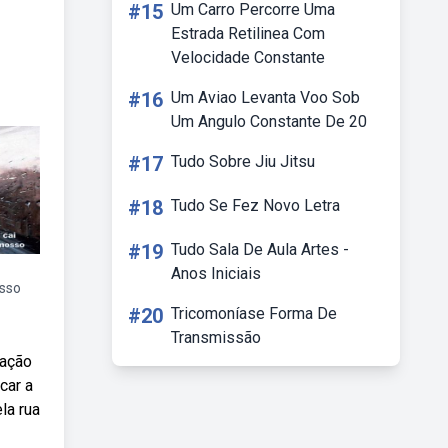
#15
Um Carro Percorre Uma
Estrada Retilinea Com
Velocidade Constante
#16
Um Aviao Levanta Voo Sob
Um Angulo Constante De 20
#17
Tudo Sobre Jiu Jitsu
#18
Tudo Se Fez Novo Letra
#19
Tudo Sala De Aula Artes -
Anos Iniciais
osso
#20
Tricomoníase Forma De
Transmissão
eação
car a
la rua