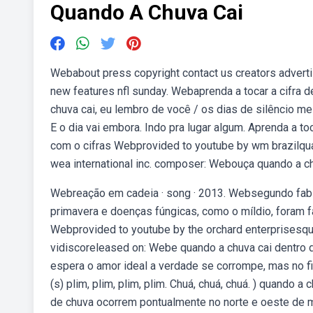
Quando A Chuva Cai
Webabout press copyright contact us creators advert
new features nfl sunday. Webaprenda a tocar a cifra d
chuva cai, eu lembro de você / os dias de silêncio me
E o dia vai embora. Indo pra lugar algum. Aprenda a to
com o cifras Webprovided to youtube by wm brazilquan
wea international inc. composer: Webouça quando a chu
Webreação em cadeia · song · 2013. Websegundo fabío
primavera e doenças fúngicas, como o míldio, foram 
Webprovided to youtube by the orchard enterprisesq
vidiscoreleased on: Webe quando a chuva cai dentro de
espera o amor ideal a verdade se corrompe, mas no fim
(s) plim, plim, plim, plim. Chuá, chuá, chuá. ) quando 
de chuva ocorrem pontualmente no norte e oeste de 