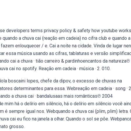
ise developers terms privacy policy & safety how youtube works
e quando a chuva cai (reação em cadeia) no cifra club e quando a
 fazem enlouquecer / e. Cai a noite na cidade. Vinda de lugar ne
car essa música usando as cifras, tablaturas e versão simplifica
do cai a chuva · tião carreiro & pardinhoencantos da natureza℗
va cai no spotify. Reação em cadeia · música · 2. 010.
la boscaini lopes, chefe da dipov, o excesso de chuvas na
fatores determinantes para essa. Webreação em cadeia · song · 
uando a chuva cai · bandalusaas mais românticas℗ 2004
 mim há o delírio em silêncio, há o delírio em silêncio você ain
 é sempre igual nos. Webquando a chuva cai (plim, plim) letra. 
a chuva cai eu fico na janela a olhar. Quando o sol se põe. Webpan
mato grosso.