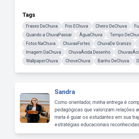
Tags
Frases DeChuva
Frio EChuva
Cheiro DeChuva
F
Quando a ChuvaPassar
ÁguaChuva
Tempo DeChu
Fotos NaChuva
ChuvasFortes
ChuvaDe Granizo
Imagem DaChuva
ChuvaÁcida Desenho
ChuvasÁci
WallpaperChuva
ChoveChuva
Banho DeChuva
D
Sandra
Como orientador, minha entrega é comp
pedagógicas que valorizam relações au
meta é guiar os estudantes em sua traj
estratégias educacionais reconhecidas