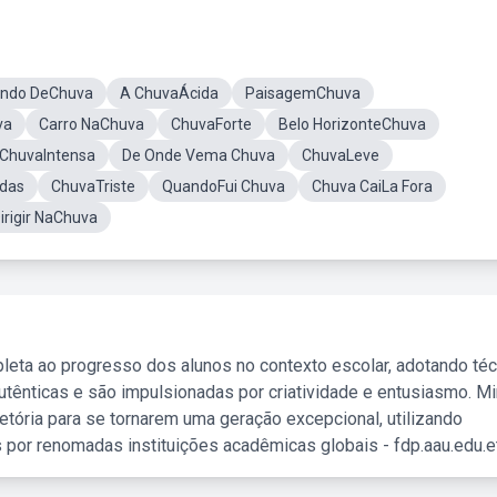
undo DeChuva
A ChuvaÁcida
PaisagemChuva
va
Carro NaChuva
ChuvaForte
Belo HorizonteChuva
ChuvaIntensa
De Onde Vema Chuva
ChuvaLeve
das
ChuvaTriste
QuandoFui Chuva
Chuva CaiLa Fora
irigir NaChuva
leta ao progresso dos alunos no contexto escolar, adotando té
tênticas e são impulsionadas por criatividade e entusiasmo. M
etória para se tornarem uma geração excepcional, utilizando
 por renomadas instituições acadêmicas globais - fdp.aau.edu.et