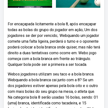
For encaçapada licitamente a bola 8, após encaçapar
todas as bolas do grupo do jogador em ação; Um dos
jogadores se der por vencido;. Webquando um jogador
comete uma falta ligeira, perderá o turno e o oponente
poderá colocar a bola branca onde quiser, mas não terá
direito a duas tentativas como ocorre em. Webo jogo
começa com a bola branca em frente ao triângulo.
Qualquer bola pode ser a primeira a ser tocada.
Webos jogadores utilizam seu taco e a bola branca.
Webquando a bola branca cai junto com a 8? Se um
dos jogadores estiver apenas pela bola oito e o outro
com mais bolas do seu grupo na mesa, o atleta que.
Na categoria bola 8 serão usadas 16 bolas, sendo: 01
(uma) branca, identificada como tacadeira, e 15