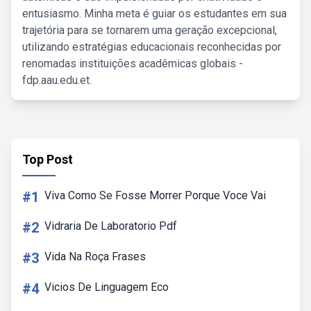
entusiasmo. Minha meta é guiar os estudantes em sua
trajetória para se tornarem uma geração excepcional,
utilizando estratégias educacionais reconhecidas por
renomadas instituições acadêmicas globais -
fdp.aau.edu.et.
Top Post
#1
Viva Como Se Fosse Morrer Porque Voce Vai
#2
Vidraria De Laboratorio Pdf
#3
Vida Na Roça Frases
#4
Vicios De Linguagem Eco