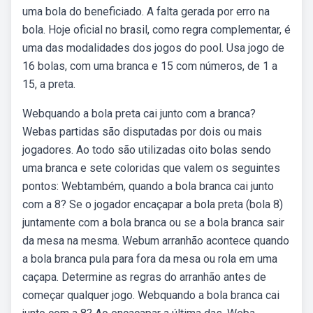
uma bola do beneficiado. A falta gerada por erro na
bola. Hoje oficial no brasil, como regra complementar, é
uma das modalidades dos jogos do pool. Usa jogo de
16 bolas, com uma branca e 15 com números, de 1 a
15, a preta.
Webquando a bola preta cai junto com a branca?
Webas partidas são disputadas por dois ou mais
jogadores. Ao todo são utilizadas oito bolas sendo
uma branca e sete coloridas que valem os seguintes
pontos: Webtambém, quando a bola branca cai junto
com a 8? Se o jogador encaçapar a bola preta (bola 8)
juntamente com a bola branca ou se a bola branca sair
da mesa na mesma. Webum arranhão acontece quando
a bola branca pula para fora da mesa ou rola em uma
caçapa. Determine as regras do arranhão antes de
começar qualquer jogo. Webquando a bola branca cai