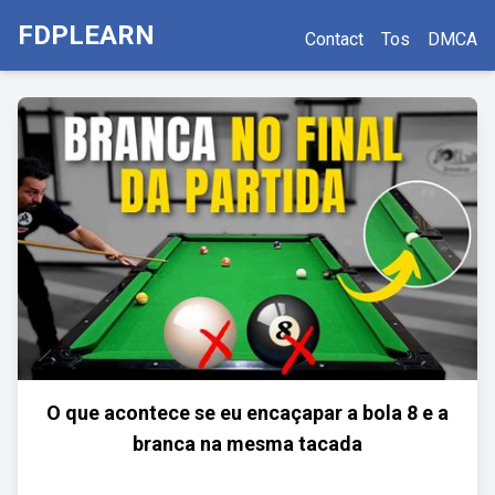
FDPLEARN
Contact
Tos
DMCA
O que acontece se eu encaçapar a bola 8 e a
branca na mesma tacada