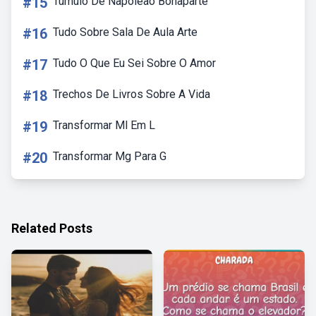
#15
Tumulo De Napoleão Bonaparte
#16
Tudo Sobre Sala De Aula Arte
#17
Tudo O Que Eu Sei Sobre O Amor
#18
Trechos De Livros Sobre A Vida
#19
Transformar Ml Em L
#20
Transformar Mg Para G
Related Posts