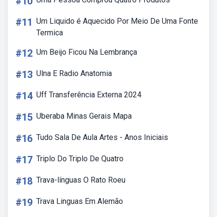
#10
#11
Um Liquido é Aquecido Por Meio De Uma Fonte
Termica
#12
Um Beijo Ficou Na Lembrança
#13
Ulna E Radio Anatomia
#14
Uff Transferência Externa 2024
#15
Uberaba Minas Gerais Mapa
#16
Tudo Sala De Aula Artes - Anos Iniciais
#17
Triplo Do Triplo De Quatro
#18
Trava-línguas O Rato Roeu
#19
Trava Linguas Em Alemão