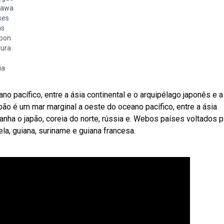
gawa
ses
as
apon
vura
ia
 pacífico, entre a ásia continental e o arquipélago japonês e a
apão é um mar marginal a oeste do oceano pacífico, entre a ásia
banha o japão, coreia do norte, rússia e. Webos países voltados p
ela, guiana, suriname e guiana francesa.