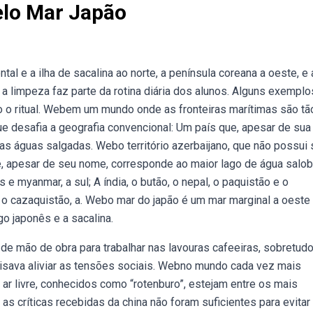
elo Mar Japão
al e a ilha de sacalina ao norte, a península coreana a oeste, e
a limpeza faz parte da rotina diária dos alunos. Alguns exemplo
mo o ritual. Webem um mundo onde as fronteiras marítimas são tã
ue desafia a geografia convencional: Um país que, apesar de sua
as águas salgadas. Webo território azerbaijano, que não possui 
e, apesar de seu nome, corresponde ao maior lago de água salob
e myanmar, a sul; A índia, o butão, o nepal, o paquistão e o
 e o cazaquistão, a. Webo mar do japão é um mar marginal a oeste
go japonês e a sacalina.
 de mão de obra para trabalhar nas lavouras cafeeiras, sobretud
cisava aliviar as tensões sociais. Webno mundo cada vez mais
ar livre, conhecidos como “rotenburo”, estejam entre os mais
 críticas recebidas da china não foram suficientes para evitar