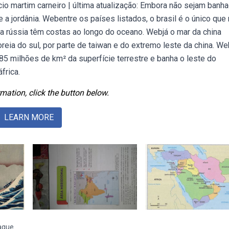
cio martim carneiro | última atualização: Embora não sejam banh
e a jordânia. Webentre os países listados, o brasil é o único que
e a rússia têm costas ao longo do oceano. Webjá o mar da china
oreia do sul, por parte de taiwan e do extremo leste da china. W
85 milhões de km² da superfície terrestre e banha o leste do
frica.
mation, click the button below.
LEARN MORE
ague