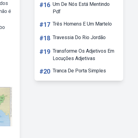
ados
#16
Um De Nós Está Mentindo
 não é
Pdf
#17
Três Homens E Um Martelo
ebo
#18
Travessia Do Rio Jordão
#19
Transforme Os Adjetivos Em
Locuções Adjetivas
#20
Tranca De Porta Simples