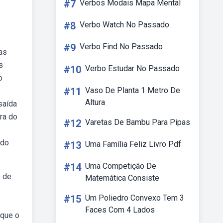
#7
Verbos Modais Mapa Mental
#8
Verbo Watch No Passado
#9
Verbo Find No Passado
 as
s
#10
Verbo Estudar No Passado
o
#11
Vaso De Planta 1 Metro De
Altura
saída
ra do
#12
Varetas De Bambu Para Pipas
 do
#13
Uma Família Feliz Livro Pdf
#14
Uma Competição De
o de
Matemática Consiste
#15
Um Poliedro Convexo Tem 3
Faces Com 4 Lados
 que o