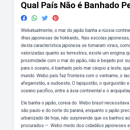
Qual País Não é Banhado P
Webatualmente, o mar do japão banha a rússia continent
ilhas japonesas de hokkaido,. Nas escolas japonesas, 
desta característica japonesa se tornaram virais, co
valorizadas quanto as terrestres, existe um enigma q
proximidade com o mar do japão, não é beijado por su
para o oceano, é banhado pelo mar cáspio a leste, qu
mundo. Webo país faz fronteira com o vietname, o laos 
afeganistão, a sudoeste; O tajiquistão, o quirguistão
oceano pacífico, entre a ásia continental e o arquipéla
Ele banha o japão, coreia do. Webo brasil necessitava
são paulo e do norte do paraná, enquanto o japão pre
urbanizado de hoje, não surpreende que os banhos ao 
procurados —. Webo medo dos cidadãos japoneses e as