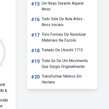
#15
Um Beijo Durante Aquele
Amor
#16
Tudo Sala De Aula Artes -
Anos Iniciais
#17
Três Formas De Reutilizar
Materiais Na Escola
#18
Tratado De Utrecht 1713
#19
Trata Se De Um Movimento
Que Surgiu Originalmente
#20
Transformar Metros Em
Hectare
ocê
do à.
ecido
or