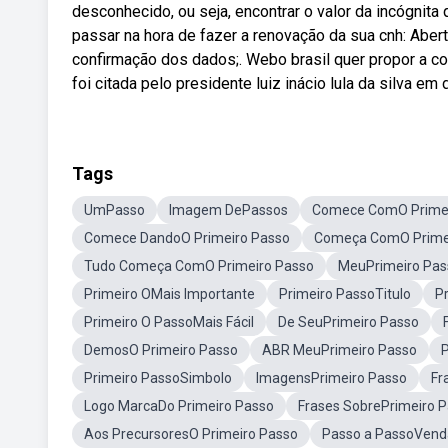
desconhecido, ou seja, encontrar o valor da incógnita
passar na hora de fazer a renovação da sua cnh: Abert
confirmação dos dados;. Webo brasil quer propor a co
foi citada pelo presidente luiz inácio lula da silva em 
Tags
UmPasso
Imagem DePassos
Comece ComO Primei
Comece DandoO Primeiro Passo
Começa ComO Prime
Tudo Começa ComO Primeiro Passo
MeuPrimeiro Pas
Primeiro OMais Importante
Primeiro PassoTitulo
P
Primeiro O PassoMais Fácil
De SeuPrimeiro Passo
DemosO Primeiro Passo
ABR MeuPrimeiro Passo
P
Primeiro PassoSimbolo
ImagensPrimeiro Passo
Fr
Logo MarcaDo Primeiro Passo
Frases SobrePrimeiro 
Aos PrecursoresO Primeiro Passo
Passo a PassoVend