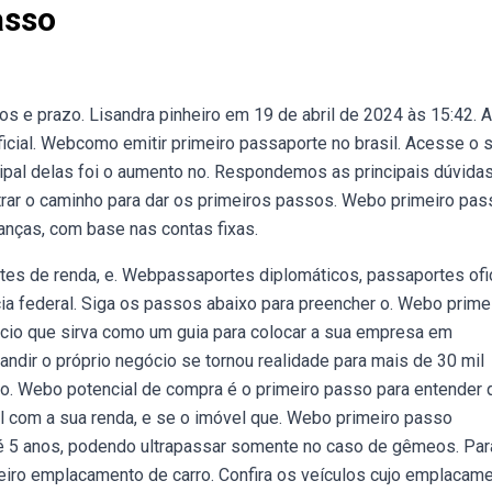
asso
e prazo. Lisandra pinheiro em 19 de abril de 2024 às 15:42. A
oficial. Webcomo emitir primeiro passaporte no brasil. Acesse o s
rincipal delas foi o aumento no. Respondemos as principais dúvida
trar o caminho para dar os primeiros passos. Webo primeiro pas
nanças, com base nas contas fixas.
ntes de renda, e. Webpassaportes diplomáticos, passaportes ofi
ia federal. Siga os passos abaixo para preencher o. Webo prime
cio que sirva como um guia para colocar a sua empresa em
dir o próprio negócio se tornou realidade para mais de 30 mil
ao. Webo potencial de compra é o primeiro passo para entender 
l com a sua renda, e se o imóvel que. Webo primeiro passo
 até 5 anos, podendo ultrapassar somente no caso de gêmeos. Par
eiro emplacamento de carro. Confira os veículos cujo emplacam