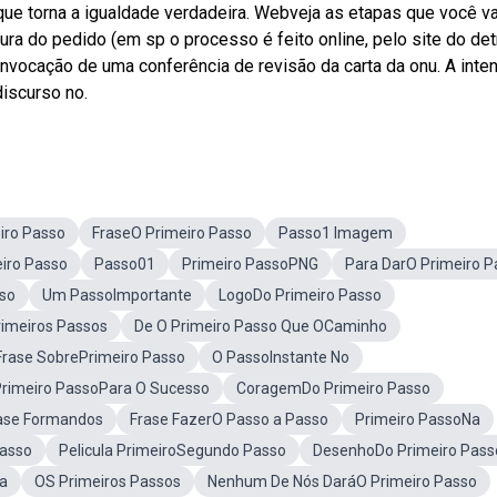
 que torna a igualdade verdadeira. Webveja as etapas que você va
ura do pedido (em sp o processo é feito online, pelo site do det
nvocação de uma conferência de revisão da carta da onu. A inte
discurso no.
ro Passo
FraseO Primeiro Passo
Passo1 Imagem
iro Passo
Passo01
Primeiro PassoPNG
Para DarO Primeiro P
so
Um PassoImportante
LogoDo Primeiro Passo
rimeiros Passos
De O Primeiro Passo Que OCaminho
Frase SobrePrimeiro Passo
O PassoInstante No
rimeiro PassoPara O Sucesso
CoragemDo Primeiro Passo
ase Formandos
Frase FazerO Passo a Passo
Primeiro PassoNa
Passo
Pelicula PrimeiroSegundo Passo
DesenhoDo Primeiro Pass
a
OS Primeiros Passos
Nenhum De Nós DaráO Primeiro Passo