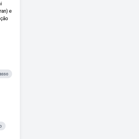
i
ran) e
nção
asso
o