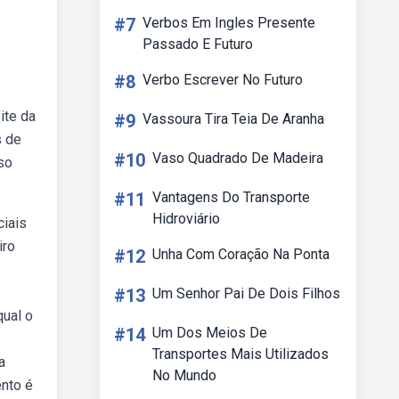
#7
Verbos Em Ingles Presente
Passado E Futuro
#8
Verbo Escrever No Futuro
ite da
#9
Vassoura Tira Teia De Aranha
s de
#10
Vaso Quadrado De Madeira
so
#11
Vantagens Do Transporte
Hidroviário
ciais
iro
#12
Unha Com Coração Na Ponta
#13
Um Senhor Pai De Dois Filhos
qual o
#14
Um Dos Meios De
Transportes Mais Utilizados
a
No Mundo
ento é