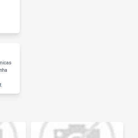
cnicas
inha
.