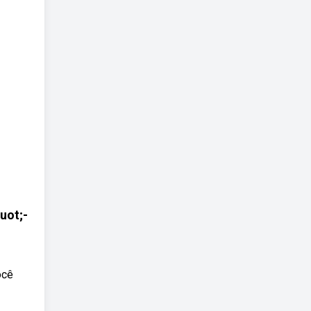
uot;-
ocê