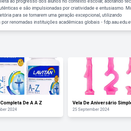
leta ao progresso dos alunos no contexto escolar, adotando té
tênticas e são impulsionadas por criatividade e entusiasmo. M
etória para se tornarem uma geração excepcional, utilizando
 por renomadas instituições acadêmicas globais - fdp.aau.edu.et
 Completa De A A Z
Vela De Aniversário Simpl
ber 2024
25 September 2024