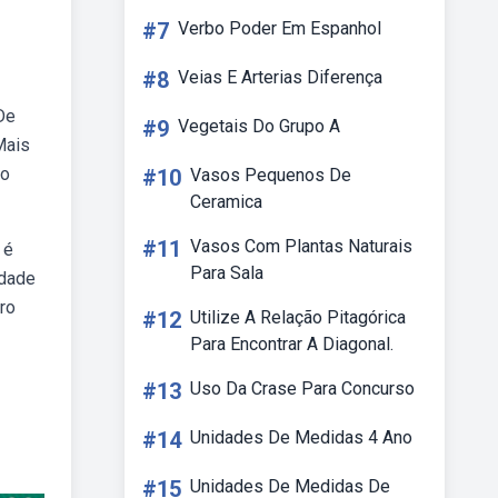
#7
Verbo Poder Em Espanhol
#8
Veias E Arterias Diferença
De
#9
Vegetais Do Grupo A
Mais
No
#10
Vasos Pequenos De
Ceramica
#11
Vasos Com Plantas Naturais
 é
Para Sala
idade
ro
#12
Utilize A Relação Pitagórica
Para Encontrar A Diagonal.
#13
Uso Da Crase Para Concurso
#14
Unidades De Medidas 4 Ano
#15
Unidades De Medidas De