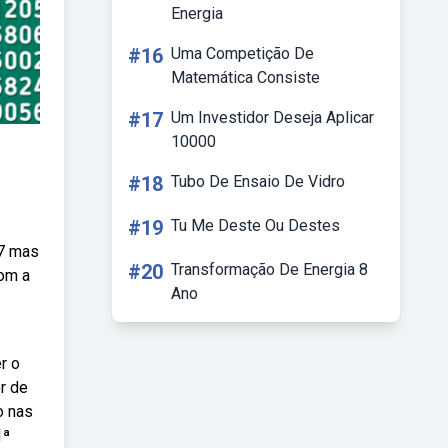
Energia
#16
Uma Competição De
Matemática Consiste
#17
Um Investidor Deseja Aplicar
10000
#18
Tubo De Ensaio De Vidro
#19
Tu Me Deste Ou Destes
 7 mas
#20
Transformação De Energia 8
com a
Ano
r o
r de
o nas
1ª