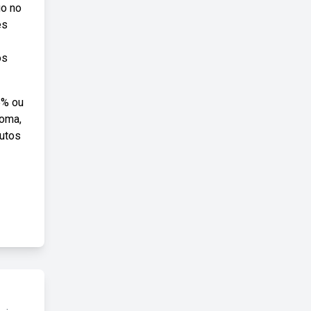
go no
es
os
5% ou
soma,
nutos