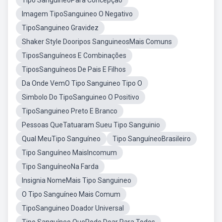
Tipo SanguíneoPara Concepção
Imagem TipoSanguineo O Negativo
TipoSanguineo Gravidez
Shaker Style Dooripos SanguineosMais Comuns
TiposSanguíneos E Combinações
TiposSanguíneos De Pais E Filhos
Da Onde VemO Tipo Sanguineo Tipo O
Simbolo Do TipoSanguineo O Positivo
TipoSanguineo Preto E Branco
Pessoas QueTatuaram Sueu Tipo Sanguinio
Qual MeuTipo Sanguíneo
Tipo SanguíneoBrasileiro
Tipo Sanguíneo MaisIncomum
Tipo SanguíneoNa Farda
Insignia NomeMais Tipo Sanguineo
O Tipo Sanguíneo Mais Comum
TipoSanguineo Doador Universal