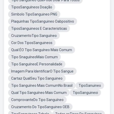
Tipo Sanguíneo QuePode Doar Para Todos
TiposSanguíneos Doação
Simbolo TipoSanguineo PNG
Plaquinhas TipoSanguineo Oabpositivo
TiposSanguineos E Caracteristicas
CruzamentoTipo Sanguíneo
Cor Dos TiposSanguineos
Qual ÉO Tipo Sanguíneo Mais Comum
Tipo SnaguíneoMais Comum
Tipo SanguíneoE Personalidade
Imagem Para IdentificarO Tipo Sangue
Cartaz QualSeu Tipo Sanguineo
Tipo Sanguíneo Mais ComumNo Brasil
TipoSanuineo
Qual Tipo Sanguíneo Mais Comum
TipoSanguineoi
ComprovanteDo Tipo Sanguíneo
Cruzamento Do TipoSanguineo OEB