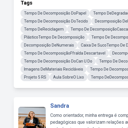
Tags
Tempo De Decomposição DoPapel
Tempo DeDegrada
Tempo De Decomposição DoTecido
Decomposição DeM
Tempo DeReciclagem
Tempo De DecomposiçãoCasca
PlásticoTempo De Decomposição
Tempo De Decompos
Decomposição DeNumerais
Caixa De SucoTempo De 
Tempo De DecomposiçãoFfralda Descartavel
Decompo
Tempo De Decomposição DoCan U Do
Tempo De Deco
Imagens DeMateriais Recicláveis
Tempo De Decompos
Projeto 5 RS
Aula SobreO Lixo
Tempo DeDecomposic
Sandra
Como orientador, minha entrega é comp
pedagógicas que valorizam relações au