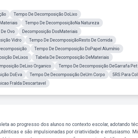
ção
Tempo De Decomposição DoLixo
ateriais
Tempo De DecomposiçãoNa Natureza
 De Ovo
Decomposição DosMateriais
ição Vidro
Tempo De DecomposiçãoResto De Comida
Decomposição
Tempo De Decomposição DoPapel Alumínio
sição DeLixos
Tabela De Decomposição DeMateriais
mposição DeLixo Organico
Tempo De Decomposição DeGarrafa Pet
ição DoEva
Tempo De Decomposição DeUm Corpo
5RS Para Col
ao Fralda Descartavel
leta ao progresso dos alunos no contexto escolar, adotando té
tênticas e são impulsionadas por criatividade e entusiasmo. M