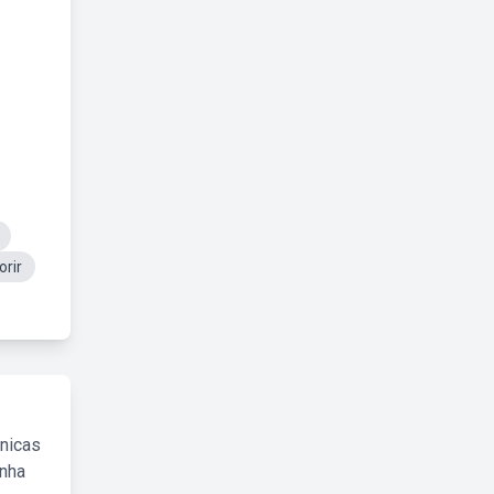
orir
cnicas
inha