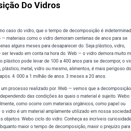
ição Do Vidros
 no caso do vidro, que o tempo de decomposição é indeterminad
eb — materiais como o vidro demoram centenas de anos para se
enas alguns meses para desaparecer do. Seja plástico, vidro,
 ser levado em conta na hora do. Web — o vidro demora muito m
o plástico pode levar de 100 a 400 anos para se decompor, o vi
l, plástico, metal, vidro ou mesmo, alimentos, é mais perigoso d
pós. 4. 000 a 1 milhão de anos. 3 meses a 20 anos.
um processo realizado por. Web — vemos que a decomposição 
, dependendo das condições às quais o material é sujeito. Webo 
almente, como ocorre com materiais orgânicos, como papel ou
— o vidro é um material amplamente utilizado em nossa sociedad
os objetos. Webo ciclo do vidro. Conheça as incríveis curiosidad
ebquanto maior o tempo de decomposição, maior o prejuízo para