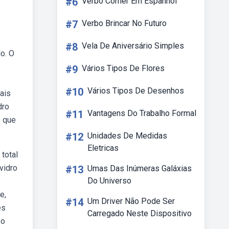
#6
Verbo Comer Em Espanhol
#7
Verbo Brincar No Futuro
#8
Vela De Aniversário Simples
o. O
#9
Vários Tipos De Flores
#10
Vários Tipos De Desenhos
ais
dro
#11
Vantagens Do Trabalho Formal
o que
#12
Unidades De Medidas
Eletricas
total
vidro
#13
Umas Das Inúmeras Galáxias
Do Universo
e,
#14
Um Driver Não Pode Ser
es
Carregado Neste Dispositivo
 o