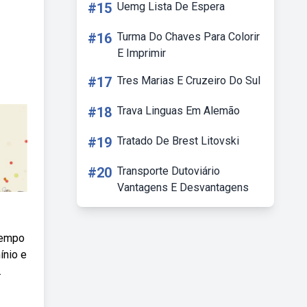
#15
Uemg Lista De Espera
#16
Turma Do Chaves Para Colorir
E Imprimir
#17
Tres Marias E Cruzeiro Do Sul
#18
Trava Linguas Em Alemão
#19
Tratado De Brest Litovski
#20
Transporte Dutoviário
Vantagens E Desvantagens
tempo
ínio e
.