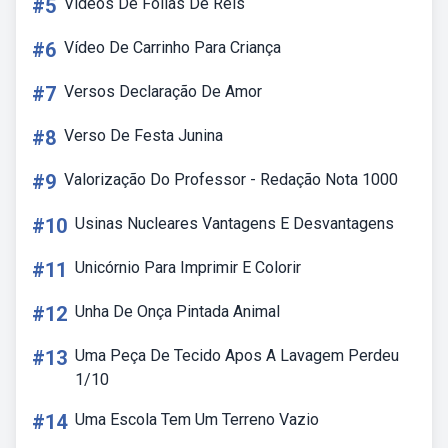
#5
Videos De Folias De Reis
#6
Vídeo De Carrinho Para Criança
#7
Versos Declaração De Amor
#8
Verso De Festa Junina
#9
Valorização Do Professor - Redação Nota 1000
#10
Usinas Nucleares Vantagens E Desvantagens
#11
Unicórnio Para Imprimir E Colorir
#12
Unha De Onça Pintada Animal
#13
Uma Peça De Tecido Apos A Lavagem Perdeu
1/10
#14
Uma Escola Tem Um Terreno Vazio