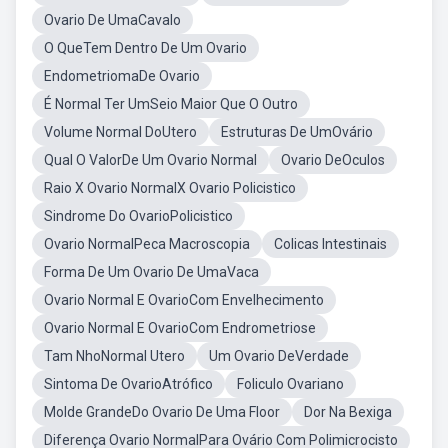
Ovario De UmaCavalo
O QueTem Dentro De Um Ovario
EndometriomaDe Ovario
É Normal Ter UmSeio Maior Que O Outro
Volume Normal DoUtero
Estruturas De UmOvário
Qual O ValorDe Um Ovario Normal
Ovario DeOculos
Raio X Ovario NormalX Ovario Policistico
Sindrome Do OvarioPolicistico
Ovario NormalPeca Macroscopia
Colicas Intestinais
Forma De Um Ovario De UmaVaca
Ovario Normal E OvarioCom Envelhecimento
Ovario Normal E OvarioCom Endrometriose
Tam NhoNormal Utero
Um Ovario DeVerdade
Sintoma De OvarioAtrófico
Foliculo Ovariano
Molde GrandeDo Ovario De Uma Floor
Dor Na Bexiga
Diferença Ovario NormalPara Ovário Com Polimicrocisto