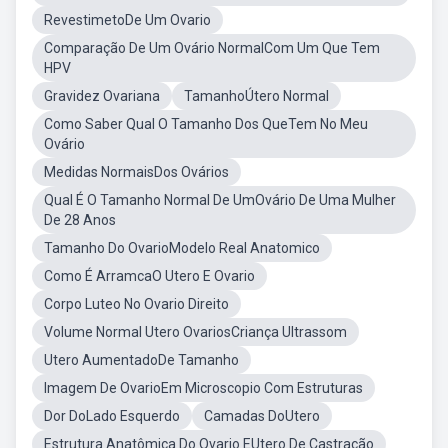
RevestimetoDe Um Ovario
Comparação De Um Ovário NormalCom Um Que Tem
HPV
Gravidez Ovariana
TamanhoÚtero Normal
Como Saber Qual O Tamanho Dos QueTem No Meu
Ovário
Medidas NormaisDos Ovários
Qual É O Tamanho Normal De UmOvário De Uma Mulher
De 28 Anos
Tamanho Do OvarioModelo Real Anatomico
Como É ArramcaO Utero E Ovario
Corpo Luteo No Ovario Direito
Volume Normal Utero OvariosCriança Ultrassom
Utero AumentadoDe Tamanho
Imagem De OvarioEm Microscopio Com Estruturas
Dor DoLado Esquerdo
Camadas DoUtero
Estrutura Anatômica Do Ovario EUtero De Castração