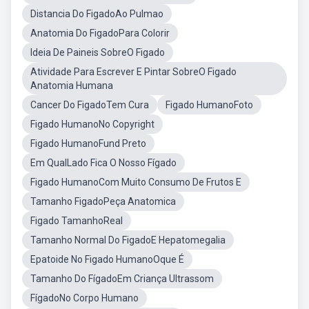
Distancia Do FigadoAo Pulmao
Anatomia Do FigadoPara Colorir
Ideia De Paineis SobreO Figado
Atividade Para Escrever E Pintar SobreO Figado
Anatomia Humana
Cancer Do FigadoTem Cura
Figado HumanoFoto
Figado HumanoNo Copyright
Figado HumanoFund Preto
Em QualLado Fica O Nosso Fígado
Figado HumanoCom Muito Consumo De Frutos E
Tamanho FigadoPeça Anatomica
Figado TamanhoReal
Tamanho Normal Do FigadoE Hepatomegalia
Epatoide No Figado HumanoOque É
Tamanho Do FígadoEm Criança Ultrassom
FígadoNo Corpo Humano