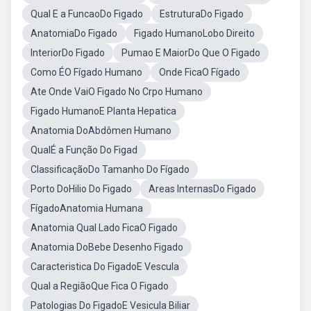
Qual E a FuncaoDo Figado
EstruturaDo Figado
AnatomiaDo Figado
Figado HumanoLobo Direito
InteriorDo Figado
Pumao E MaiorDo Que O Figado
Como ÉO Fígado Humano
Onde FicaO Fígado
Ate Onde VaiO Figado No Crpo Humano
Figado HumanoE Planta Hepatica
Anatomia DoAbdômen Humano
QualÉ a Função Do Figad
ClassificaçãoDo Tamanho Do Fígado
Porto DoHilio Do Figado
Areas InternasDo Figado
FígadoAnatomia Humana
Anatomia Qual Lado FicaO Figado
Anatomia DoBebe Desenho Figado
Caracteristica Do FigadoE Vescula
Qual a RegiãoQue Fica O Figado
Patologias Do FigadoE Vesicula Biliar