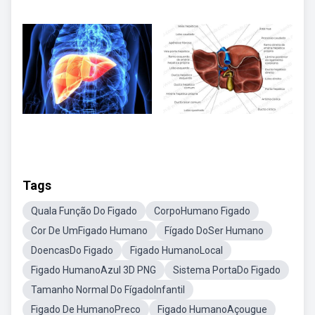
Tags
Quala Função Do Figado
CorpoHumano Figado
Cor De UmFigado Humano
Fígado DoSer Humano
DoencasDo Figado
Figado HumanoLocal
Figado HumanoAzul 3D PNG
Sistema PortaDo Figado
Tamanho Normal Do FígadoInfantil
Figado De HumanoPreco
Figado HumanoAçougue