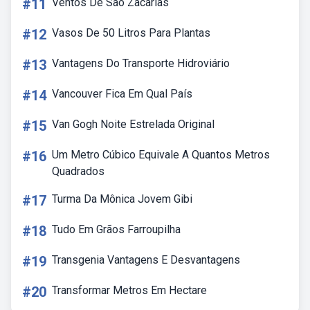
#11
Ventos De São Zacarias
#12
Vasos De 50 Litros Para Plantas
#13
Vantagens Do Transporte Hidroviário
#14
Vancouver Fica Em Qual País
#15
Van Gogh Noite Estrelada Original
#16
Um Metro Cúbico Equivale A Quantos Metros
Quadrados
#17
Turma Da Mônica Jovem Gibi
#18
Tudo Em Grãos Farroupilha
#19
Transgenia Vantagens E Desvantagens
#20
Transformar Metros Em Hectare