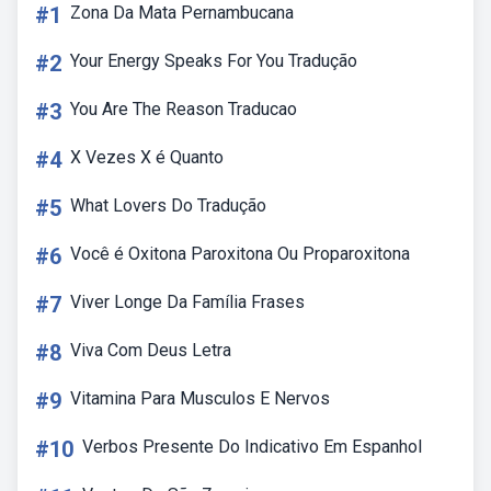
#1
Zona Da Mata Pernambucana
#2
Your Energy Speaks For You Tradução
#3
You Are The Reason Traducao
#4
X Vezes X é Quanto
#5
What Lovers Do Tradução
#6
Você é Oxitona Paroxitona Ou Proparoxitona
#7
Viver Longe Da Família Frases
#8
Viva Com Deus Letra
#9
Vitamina Para Musculos E Nervos
#10
Verbos Presente Do Indicativo Em Espanhol