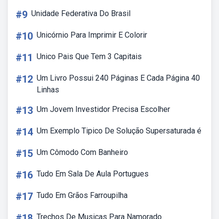
#9
Unidade Federativa Do Brasil
#10
Unicórnio Para Imprimir E Colorir
#11
Unico Pais Que Tem 3 Capitais
#12
Um Livro Possui 240 Páginas E Cada Página 40
Linhas
#13
Um Jovem Investidor Precisa Escolher
#14
Um Exemplo Tipico De Solução Supersaturada é
#15
Um Cômodo Com Banheiro
#16
Tudo Em Sala De Aula Portugues
#17
Tudo Em Grãos Farroupilha
#18
Trechos De Musicas Para Namorado