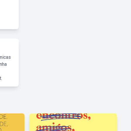
cnicas
inha
.