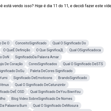
cê está vendo isso? Hoje é dia 11 do 11, e decidi fazer este víd
o De O
ConceitoSignificado
Qual O Significado Do
O QueÉ Definição
O Que Significa及
Qual OSignificadoca
do DoN
SignificadoDa Palavra Amar
jis De Coração
CoresSignificados
Qual O Significado DeSTS
ignificado DoSu
Paleta DeCores Significado
 Yumi
Significado DeEmoticons
BrandoSignificado
eVênus
Qual O Significado DeCatunzinbr
ificado DeÉ OSD
Qual Significado DeYou Biwrifou
eWho
Blog Video SobreSignificado De Nomes
oDa Palaavra Burn
Qual O Significado DeMosura