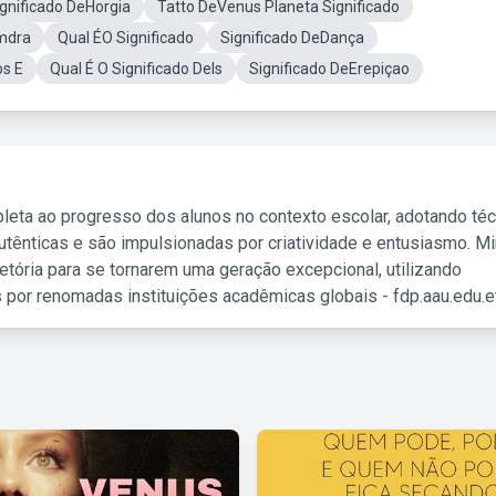
gnificado DeHorgia
Tatto DeVenus Planeta Significado
imdra
Qual ÉO Significado
Significado DeDança
os E
Qual É O Significado DeIs
Significado DeErepiçao
leta ao progresso dos alunos no contexto escolar, adotando té
tênticas e são impulsionadas por criatividade e entusiasmo. M
etória para se tornarem uma geração excepcional, utilizando
 por renomadas instituições acadêmicas globais - fdp.aau.edu.et