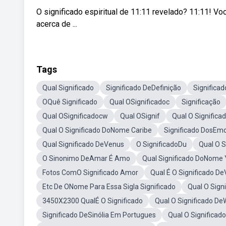
O significado espiritual de 11:11 revelado? 11:11! Vo
acerca de ...
Tags
Qual Significado
Significado DeDefinição
Significad
OQuê Significado
Qual OSignificadoc
Significação
Qual OSignificadocw
Qual OSignif
Qual O Significa
Qual O Significado DoNome Caribe
Significado DosEmo
Qual Significado DeVenus
O SignificadoDu
Qual O S
O Sinonimo DeAmar É Amo
Qual Significado DoNome
Fotos ComO Significado Amor
Qual É O Significado D
Etc De ONome Para Essa Sigla Significado
Qual O Sign
3450X2300 QualÉ O Significado
Qual O Significado D
Significado DeSinólia Em Portugues
Qual O Significad