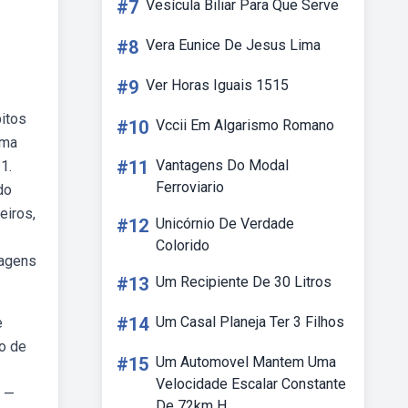
#7
Vesícula Biliar Para Que Serve
#8
Vera Eunice De Jesus Lima
#9
Ver Horas Iguais 1515
bitos
#10
Vccii Em Algarismo Romano
uma
#11
Vantagens Do Modal
1.
Ferroviario
do
eiros,
#12
Unicórnio De Verdade
Colorido
sagens
#13
Um Recipiente De 30 Litros
#14
Um Casal Planeja Ter 3 Filhos
e
o de
#15
Um Automovel Mantem Uma
Velocidade Escalar Constante
b —
De 72km H