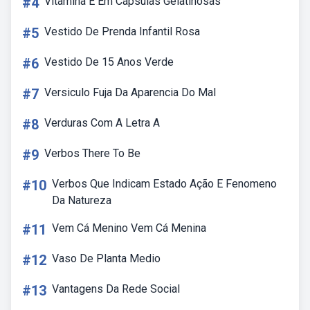
#4
Vitamina E Em Cápsulas Gelatinosas
#5
Vestido De Prenda Infantil Rosa
#6
Vestido De 15 Anos Verde
#7
Versiculo Fuja Da Aparencia Do Mal
#8
Verduras Com A Letra A
#9
Verbos There To Be
#10
Verbos Que Indicam Estado Ação E Fenomeno
Da Natureza
#11
Vem Cá Menino Vem Cá Menina
#12
Vaso De Planta Medio
#13
Vantagens Da Rede Social