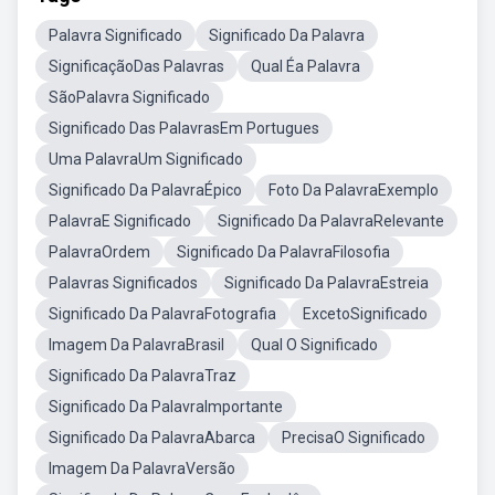
Palavra Significado
Significado Da Palavra
SignificaçãoDas Palavras
Qual Éa Palavra
SãoPalavra Significado
Significado Das PalavrasEm Portugues
Uma PalavraUm Significado
Significado Da PalavraÉpico
Foto Da PalavraExemplo
PalavraE Significado
Significado Da PalavraRelevante
PalavraOrdem
Significado Da PalavraFilosofia
Palavras Significados
Significado Da PalavraEstreia
Significado Da PalavraFotografia
ExcetoSignificado
Imagem Da PalavraBrasil
Qual O Significado
Significado Da PalavraTraz
Significado Da PalavraImportante
Significado Da PalavraAbarca
PrecisaO Significado
Imagem Da PalavraVersão