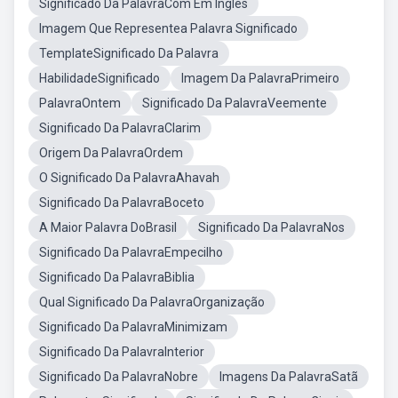
Significado Da PalavraCom Em Inglês
Imagem Que Representea Palavra Significado
TemplateSignificado Da Palavra
HabilidadeSignificado
Imagem Da PalavraPrimeiro
PalavraOntem
Significado Da PalavraVeemente
Significado Da PalavraClarim
Origem Da PalavraOrdem
O Significado Da PalavraAhavah
Significado Da PalavraBoceto
A Maior Palavra DoBrasil
Significado Da PalavraNos
Significado Da PalavraEmpecilho
Significado Da PalavraBiblia
Qual Significado Da PalavraOrganização
Significado Da PalavraMinimizam
Significado Da PalavraInterior
Significado Da PalavraNobre
Imagens Da PalavraSatã