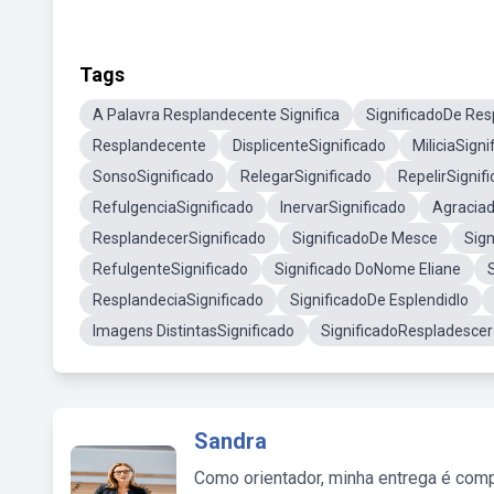
Tags
A Palavra Resplandecente Significa
SignificadoDe Re
Resplandecente
DisplicenteSignificado
MiliciaSigni
SonsoSignificado
RelegarSignificado
RepelirSignif
RefulgenciaSignificado
InervarSignificado
Agraciad
ResplandecerSignificado
SignificadoDe Mesce
Sig
RefulgenteSignificado
Significado DoNome Eliane
ResplandeciaSignificado
SignificadoDe Esplendidlo
Imagens DistintasSignificado
SignificadoRespladescer
Sandra
Como orientador, minha entrega é comp