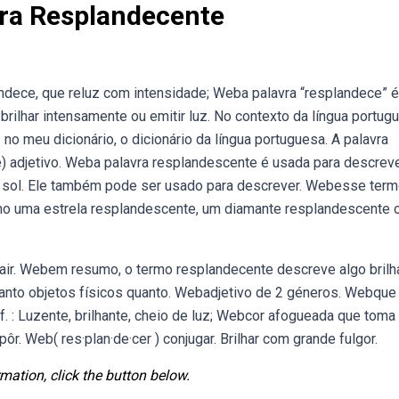
vra Resplandecente
andece, que reluz com intensidade; Weba palavra “resplandece” 
 brilhar intensamente ou emitir luz. No contexto da língua portugu
no meu dicionário, o dicionário da língua portuguesa. A palavra
e) adjetivo. Weba palavra resplandescente é usada para descrev
o sol. Ele também pode ser usado para descrever. Webesse ter
mo uma estrela resplandescente, um diamante resplandescente o
essair. Webem resumo, o termo resplandecente descreve algo brilh
tanto objetos físicos quanto. Webadjetivo de 2 géneros. Webque
[f. : Luzente, brilhante, cheio de luz; Webcor afogueada que toma
r. Web( res·plan·de·cer ) conjugar. Brilhar com grande fulgor.
mation, click the button below.