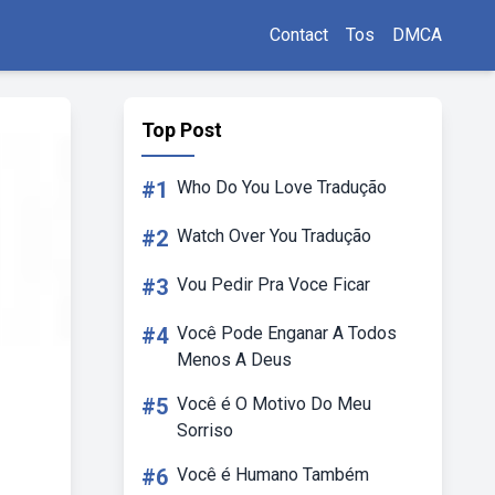
Contact
Tos
DMCA
Top Post
#1
Who Do You Love Tradução
#2
Watch Over You Tradução
#3
Vou Pedir Pra Voce Ficar
#4
Você Pode Enganar A Todos
Menos A Deus
#5
Você é O Motivo Do Meu
Sorriso
#6
Você é Humano Também