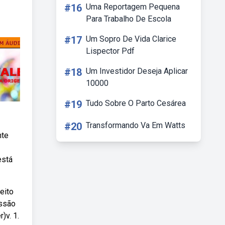
#16
Uma Reportagem Pequena
Para Trabalho De Escola
#17
Um Sopro De Vida Clarice
Lispector Pdf
#18
Um Investidor Deseja Aplicar
10000
#19
Tudo Sobre O Parto Cesárea
#20
Transformando Va Em Watts
nte
está
eito
issão
)v. 1.