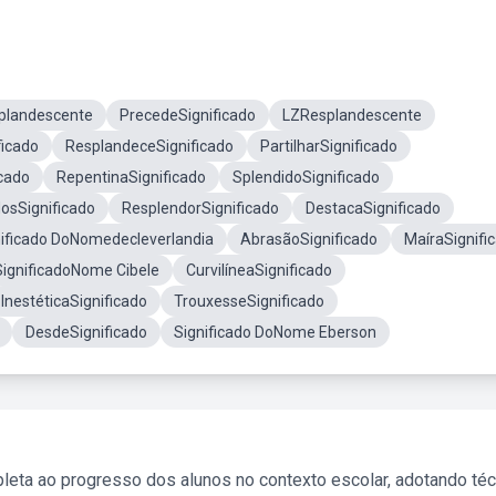
splandescente
PrecedeSignificado
LZResplandescente
ficado
ResplandeceSignificado
PartilharSignificado
icado
RepentinaSignificado
SplendidoSignificado
osSignificado
ResplendorSignificado
DestacaSignificado
nificado DoNomedecleverlandia
AbrasãoSignificado
MaíraSignifi
SignificadoNome Cibele
CurvilíneaSignificado
InestéticaSignificado
TrouxesseSignificado
DesdeSignificado
Significado DoNome Eberson
leta ao progresso dos alunos no contexto escolar, adotando té