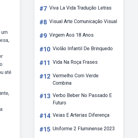
#7
Viva La Vida Tradução Letras
#8
Visual Arte Comunicação Visual
é um
#9
Virgem Aos 18 Anos
esa,.
#10
Violão Infantil De Brinquedo
er
#11
Vida Na Roça Frases
mo
u até
#12
Vermelho Com Verde
Combina
ante,
#13
Verbo Beber No Passado E
Futuro
 a
#14
Veias E Arterias Diferença
#15
Uniforme 2 Fluminense 2023