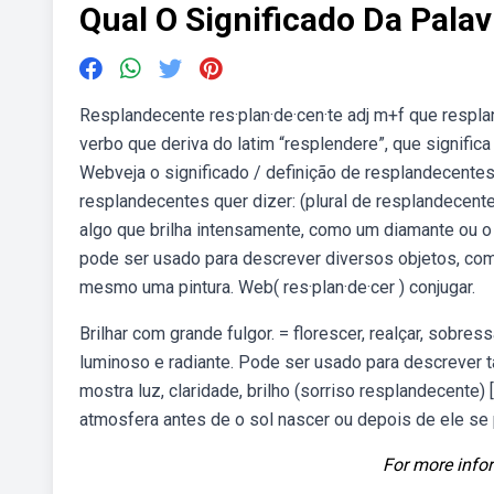
Qual O Significado Da Pala
Resplandecente res·plan·de·cen·te adj m+f que respl
verbo que deriva do latim “resplendere”, que significa
Webveja o significado / definição de resplandecentes 
resplandecentes quer dizer: (plural de resplandecent
algo que brilha intensamente, como um diamante ou 
pode ser usado para descrever diversos objetos, co
mesmo uma pintura. Web( res·plan·de·cer ) conjugar.
Brilhar com grande fulgor. = florescer, realçar, sobr
luminoso e radiante. Pode ser usado para descrever 
mostra luz, claridade, brilho (sorriso resplandecente) 
atmosfera antes de o sol nascer ou depois de ele se pô
For more infor