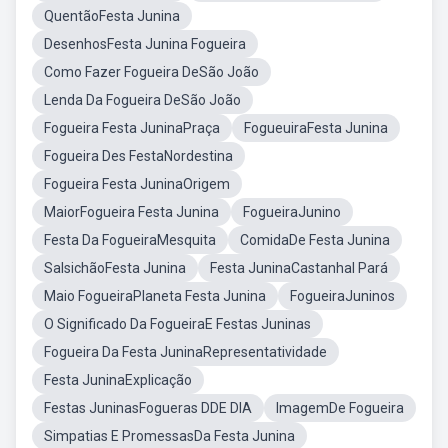
QuentãoFesta Junina
DesenhosFesta Junina Fogueira
Como Fazer Fogueira DeSão João
Lenda Da Fogueira DeSão João
Fogueira Festa JuninaPraça
FogueuiraFesta Junina
Fogueira Des FestaNordestina
Fogueira Festa JuninaOrigem
MaiorFogueira Festa Junina
FogueiraJunino
Festa Da FogueiraMesquita
ComidaDe Festa Junina
SalsichãoFesta Junina
Festa JuninaCastanhal Pará
Maio FogueiraPlaneta Festa Junina
FogueiraJuninos
O Significado Da FogueiraE Festas Juninas
Fogueira Da Festa JuninaRepresentatividade
Festa JuninaExplicação
Festas JuninasFogueras DDE DIA
ImagemDe Fogueira
Simpatias E PromessasDa Festa Junina