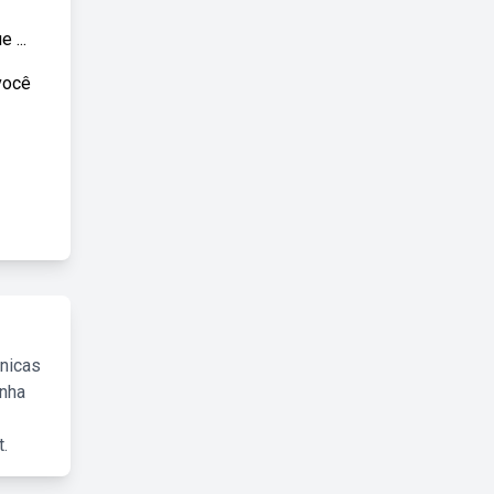
 ...
 você
cnicas
inha
.