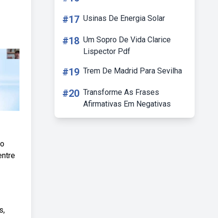
#17
Usinas De Energia Solar
#18
Um Sopro De Vida Clarice
Lispector Pdf
#19
Trem De Madrid Para Sevilha
#20
Transforme As Frases
Afirmativas Em Negativas
do
entre
s,