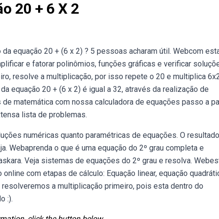
o 20 + 6 X 2
o da equação 20 + (6 x 2) ? 5 pessoas acharam útil. Webcom est
ificar e fatorar polinômios, funções gráficas e verificar soluçõ
o, resolve a multiplicação, por isso repete o 20 e multiplica 6x
a equação 20 + (6 x 2) é igual a 32, através da realização de
 de matemática com nossa calculadora de equações passo a p
ensa lista de problemas.
uções numéricas quanto paramétricas de equações. O resultado 
eja. Webaprenda o que é uma equação do 2º grau completa e
askara. Veja sistemas de equações do 2º grau e resolva. Webes
online com etapas de cálculo: Equação linear, equação quadráti
 resolveremos a multiplicação primeiro, pois esta dentro do
 :).
mation, click the button below.