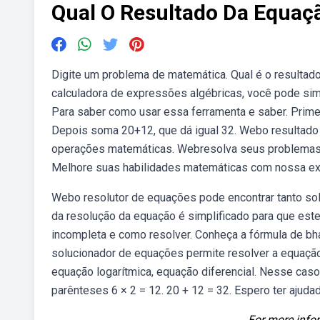
Qual O Resultado Da Equaçã
Digite um problema de matemática. Qual é o resultad
calculadora de expressões algébricas, você pode simpl
Para saber como usar essa ferramenta e saber. Primeir
Depois soma 20+12, que dá igual 32. Webo resultado d
operações matemáticas. Webresolva seus problemas
Melhore suas habilidades matemáticas com nossa ext
Webo resolutor de equações pode encontrar tanto sol
da resolução da equação é simplificado para que est
incompleta e como resolver. Conheça a fórmula de bh
solucionador de equações permite resolver a equação 
equação logarítmica, equação diferencial. Nesse caso
parênteses 6 × 2 = 12. 20 + 12 = 32. Espero ter ajudado
For more infor