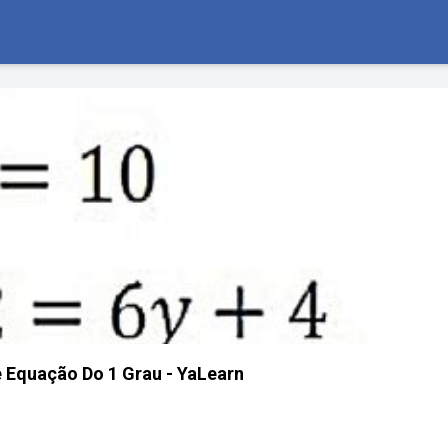
 Equação Do 1 Grau - YaLearn