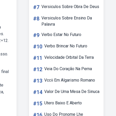
#7
Versiculos Sobre Obra De Deus
#8
Versiculos Sobre Ensino Da
Palavra
a
es.
#9
Verbo Estar No Futuro
2=12.
#10
Verbo Brincar No Futuro
asso.
#11
Velocidade Orbital Da Terra
#12
Veia Do Coração Na Perna
final
#13
Vccii Em Algarismo Romano
te
#14
Valor De Uma Mesa De Sinuca
ca,
#15
Utero Baixo E Aberto
#16
Uso Do Pronome Lhe