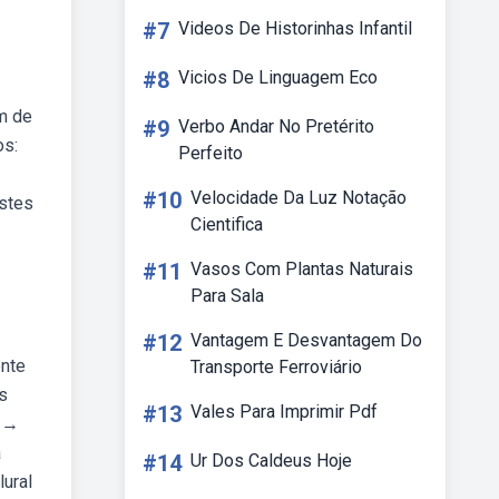
#7
Videos De Historinhas Infantil
#8
Vicios De Linguagem Eco
om de
#9
Verbo Andar No Pretérito
os:
Perfeito
#10
Velocidade Da Luz Notação
estes
Cientifica
#11
Vasos Com Plantas Naturais
Para Sala
#12
Vantagem E Desvantagem Do
ente
Transporte Ferroviário
s
#13
Vales Para Imprimir Pdf
a →
a
#14
Ur Dos Caldeus Hoje
lural