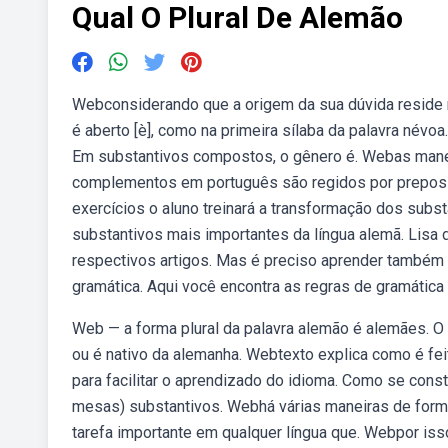
Qual O Plural De Alemão
Webconsiderando que a origem da sua dúvida reside na
é aberto [è], como na primeira sílaba da palavra né
Em substantivos compostos, o gênero é. Webas manei
complementos em português são regidos por preposiç
exercícios o aluno treinará a transformação dos subst
substantivos mais importantes da língua alemã. Lis
respectivos artigos. Mas é preciso aprender também o
gramática. Aqui você encontra as regras de gramátic
Web — a forma plural da palavra alemão é alemães. O 
ou é nativo da alemanha. Webtexto explica como é fe
para facilitar o aprendizado do idioma. Como se con
mesas) substantivos. Webhá várias maneiras de forma
tarefa importante em qualquer língua que. Webpor iss