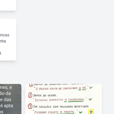
cnicas
inha
.