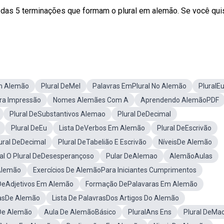
 das 5 terminações que formam o plural em alemão. Se você qui
Em Alemão
Plural DeMel
Palavras EmPlural No Alemão
PluralE
ra Impressão
Nomes Alemães Com A
Aprendendo AlemãoPDF
Plural DeSubstantivos Alemao
Plural DeDecimal
Plural DeEu
Lista DeVerbos Em Alemão
Plural DeEscrivão
ural DeDecimal
Plural DeTabelião E Escrivão
NíveisDe Alemão
al O Plural DeDesesperançoso
Pular DeAlemao
AlemãoAulas
Alemão
Exercícios De AlemãoPara Iniciantes Cumprimentos
DeAdjetivos Em Alemão
Formação DePalavaras Em Alemão
lasDe Alemão
Lista De PalavrasDos Artigos Do Alemão
De Alemão
Aula De AlemãoBásico
PluralAns Ens
Plural DeMa