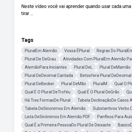
Neste vídeo você vai aprender quando usar cada uma
tirar ...
Tags
PluralEm Alemão
Vossa ÉPlural
Regras Do Plural
Plural De DeGrau
Atividades Com PluralEm Alemão Pa
AlemãoPara Iniciantes
Plural DeL
Plural DeMamão
Plural DeDecimal Cantada
Betosfera Plural DeDecimal
Plural DeBecker
Plural DeMão
PluralM
Qual O Pl
Qual É O Plural DeTroféu
Qual É O Plural DeGrão
Qu
Há Tres FormasDe Plural
Tabela DeclinaçãoDe Casos 
Tabela DeSinonimos Em Alemão
Substantivos Verbo 
Lista DeSinônimos Em Alemão PDF
Panfleos Para Au
Qual É a Primeira PessoaDo Plural De Deixaste
Basico