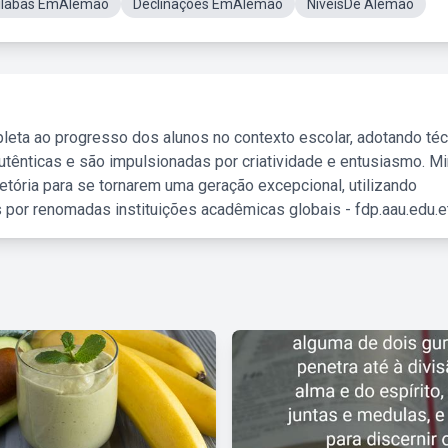
ílabas EmAlemão
Declinações EmAlemão
NiveisDe Alemão
leta ao progresso dos alunos no contexto escolar, adotando té
tênticas e são impulsionadas por criatividade e entusiasmo. M
etória para se tornarem uma geração excepcional, utilizando
 por renomadas instituições acadêmicas globais - fdp.aau.edu.et