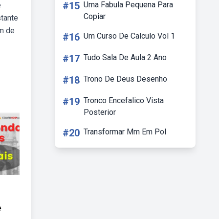
#15
Uma Fabula Pequena Para
e
Copiar
stante
em de
#16
Um Curso De Calculo Vol 1
#17
Tudo Sala De Aula 2 Ano
#18
Trono De Deus Desenho
#19
Tronco Encefalico Vista
Posterior
#20
Transformar Mm Em Pol
e