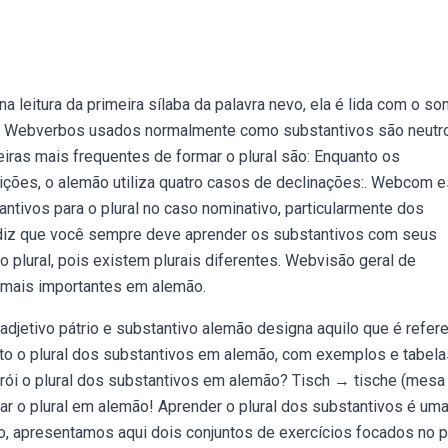
 leitura da primeira sílaba da palavra nevo, ela é lida com o s
voa. Webverbos usados normalmente como substantivos são neutr
ras mais frequentes de formar o plural são: Enquanto os
ões, o alemão utiliza quatro casos de declinações:. Webcom 
antivos para o plural no caso nominativo, particularmente dos
a diz que você sempre deve aprender os substantivos com seus
 plural, pois existem plurais diferentes. Webvisão geral de
a mais importantes em alemão.
adjetivo pátrio e substantivo alemão designa aquilo que é refer
ito o plural dos substantivos em alemão, com exemplos e tabela
strói o plural dos substantivos em alemão? Tisch → tische (mes
r o plural em alemão! Aprender o plural dos substantivos é um
o, apresentamos aqui dois conjuntos de exercícios focados no p