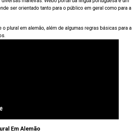
 diversas maneiras. Webo portal da língua portuguesa é um
ende ser orientado tanto para o público em geral como para a
 o plural em alemão, além de algumas regras básicas para a
os.
lural Em Alemão