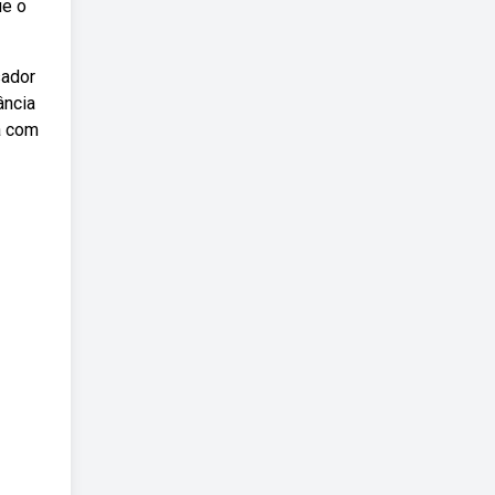
ue o
sador
ância
a com