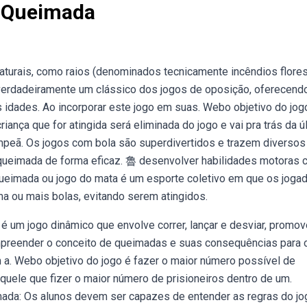
e Queimada
urais, como raios (denominados tecnicamente incêndios florest
verdadeiramente um clássico dos jogos de oposição, oferecend
s idades. Ao incorporar este jogo em suas. Webo objetivo do jog
riança que for atingida será eliminada do jogo e vai pra trás da ú
campeã. Os jogos com bola são superdivertidos e trazem diversos
o queimada de forma eficaz. 魯 desenvolver habilidades motoras
ebqueimada ou jogo do mata é um esporte coletivo em que os joga
a ou mais bolas, evitando serem atingidos.
é um jogo dinâmico que envolve correr, lançar e desviar, promo
mpreender o conceito de queimadas e suas consequências para 
a. Webo objetivo do jogo é fazer o maior número possível de
uele que fizer o maior número de prisioneiros dentro de um.
ada: Os alunos devem ser capazes de entender as regras do jo