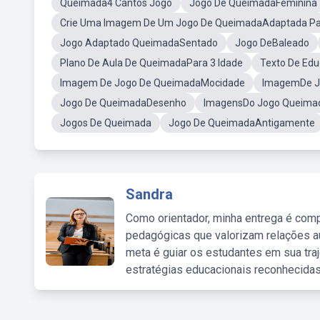
Queimada4 Cantos Jogo
Jogo De QueimadaFeminina
Crie Uma Imagem De Um Jogo De QueimadaAdaptada Par
Jogo Adaptado QueimadaSentado
Jogo DeBaleado
Plano De Aula De QueimadaPara 3 Idade
Texto De Edu
Imagem De Jogo De QueimadaMocidade
ImagemDe J
Jogo De QueimadaDesenho
ImagensDo Jogo Queima
Jogos De Queimada
Jogo De QueimadaAntigamente
Sandra
Como orientador, minha entrega é comp
pedagógicas que valorizam relações au
meta é guiar os estudantes em sua traj
estratégias educacionais reconhecidas