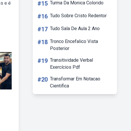
#15
Turma Da Monica Colorido
es e é
#16
Tudo Sobre Cristo Redentor
#17
Tudo Sala De Aula 2 Ano
#18
Tronco Encefalico Vista
Posterior
#19
Transitividade Verbal
Exercícios Pdf
#20
Transformar Em Notacao
Cientifica