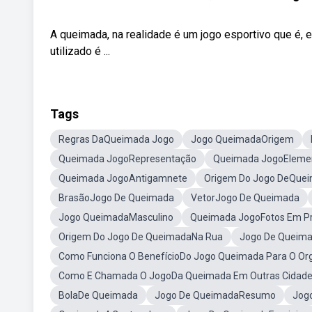
A queimada, na realidade é um jogo esportivo que é, 
utilizado é ...
Tags
Regras DaQueimada Jogo
Jogo QueimadaOrigem
Queimada JogoRepresentação
Queimada JogoEleme
Queimada JogoAntigamnete
Origem Do Jogo DeQue
BrasãoJogo De Queimada
VetorJogo De Queimada
Jogo QueimadaMasculino
Queimada JogoFotos Em P
Origem Do Jogo De QueimadaNa Rua
Jogo De Queim
Como Funciona O BenefícioDo Jogo Queimada Para O O
Como E Chamada O JogoDa Queimada Em Outras Cidad
BolaDe Queimada
Jogo De QueimadaResumo
Jog