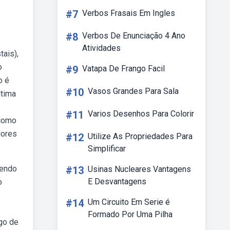
#7
Verbos Frasais Em Ingles
#8
Verbos De Enunciação 4 Ano
Atividades
ais),
o
#9
Vatapa De Frango Facil
o é
#10
Vasos Grandes Para Sala
ltima
#11
Varios Desenhos Para Colorir
 como
dores
#12
Utilize As Propriedades Para
Simplificar
vendo
#13
Usinas Nucleares Vantagens
E Desvantagens
o
#14
Um Circuito Em Serie é
Formado Por Uma Pilha
go de