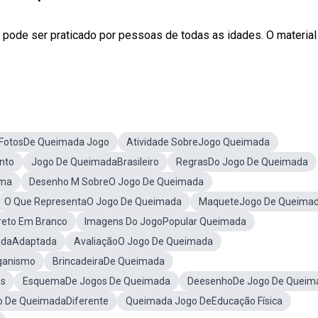
e pode ser praticado por pessoas de todas as idades. O material
FotosDe Queimada Jogo
Atividade SobreJogo Queimada
nto
Jogo De QueimadaBrasileiro
RegrasDo Jogo De Queimada
ima
Desenho M SobreO Jogo De Queimada
O Que RepresentaO Jogo De Queimada
MaqueteJogo De Queima
reto Em Branco
Imagens Do JogoPopular Queimada
adaAdaptada
AvaliaçãoO Jogo De Queimada
rganismo
BrincadeiraDe Queimada
es
EsquemaDe Jogos De Queimada
DeesenhoDe Jogo De Queim
o De QueimadaDiferente
Queimada Jogo DeEducação Física