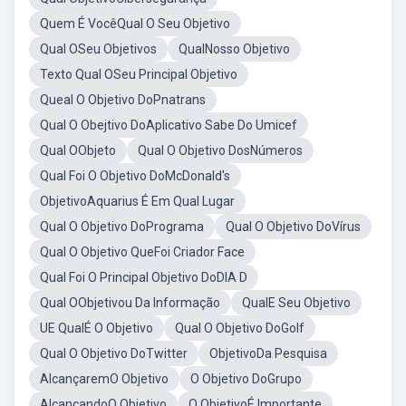
Quem É VocêQual O Seu Objetivo
Qual OSeu Objetivos
QualNosso Objetivo
Texto Qual OSeu Principal Objetivo
Queal O Objetivo DoPnatrans
Qual O Obejtivo DoAplicativo Sabe Do Umicef
Qual OObjeto
Qual O Objetivo DosNúmeros
Qual Foi O Objetivo DoMcDonald's
ObjetivoAquarius É Em Qual Lugar
Qual O Objetivo DoPrograma
Qual O Objetivo DoVírus
Qual O Objetivo QueFoi Criador Face
Qual Foi O Principal Objetivo DoDIA D
Qual OObjetivou Da Informação
QualE Seu Objetivo
UE QualÉ O Objetivo
Qual O Objetivo DoGolf
Qual O Objetivo DoTwitter
ObjetivoDa Pesquisa
AlcançaremO Objetivo
O Objetivo DoGrupo
AlcançandoO Objetivo
O ObjetivoÉ Importante