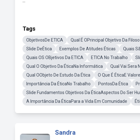
...
Tags
ObjetivosDe ETICA
Qual É OPrincipal Objetivo Da Filoso
Slide DeÉtica
Exemplos De Atitudes Éticas
Quais Sã
Quais OS OBjetivos Da ETICA
ETICA No Trabalho
Sl
Qual O Objetivo Da ÉticaNa Informática
Qual Vai Sera 
Qual OObjeto De Estudo Da Ética
O Que É ÉticaE Valor
Importância Da ÉticaNo Trabalho
PontosDa Ética
Pr
Slide Fundamentos Objetivos Da ÉticaAspectos Do Ser 
A Importância Da ÉticaPara a Vida Em Comunidade
Ét
Sandra