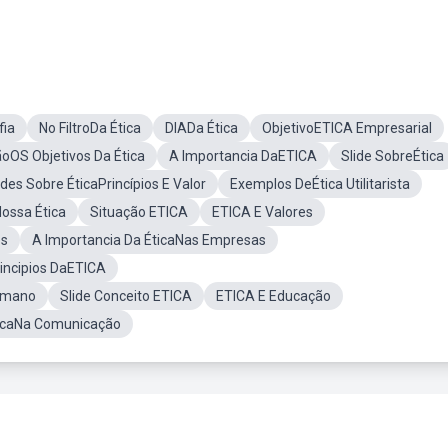
fia
No FiltroDa Ética
DIADa Ética
ObjetivoETICA Empresarial
oOS Objetivos Da Ética
A Importancia DaETICA
Slide SobreÉtica
ides Sobre ÉticaPrincípios E Valor
Exemplos DeÉtica Utilitarista
Nossa Ética
Situação ETICA
ETICA E Valores
es
A Importancia Da ÉticaNas Empresas
incipios DaETICA
Humano
Slide Conceito ETICA
ETICA E Educação
icaNa Comunicação