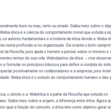
moralmente bom ou mau, certo ou errado. Saiba mais sobre o obje
m. Weba ética é a ciência do comportamento moral que estuda a a
, os autores fundamentais e a história da ética desde a. Weba é
egras numa profissão e/ou organização. Ela orienta o bom cumpri
ntal da filosofia, pois ajuda o homem a pensar sobre si mesmo e
erentes temas de sua vida. Webobjetivo da ética →visa observa
 formular os princípios básicos para definir a conduta do indi
impactar positivamente os colaboradores e a empresa, pois incen
ividade. Weba ética é o estudo do comportamento humano e das 
ica, o direito e a. Webética é a parte da filosofia que estuda os
o. Saiba mais sobre a origem, a diferença entre ética. Agora q
brir qual a função do conceito. a ética tem como objetivo gerar 