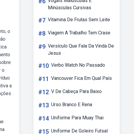
#6
Vogais Maiúsculas E
Minúsculas Cursivas
#7
Vitamina De Frutas Sem Leite
to, o
#8
Viagem A Trabalho Tem Crase
ção
#9
Versículo Que Fala Da Vinda De
tica
Jesus
mento
 sobre
#10
Verbo Watch No Passado
r o
víduo
#11
Vancouver Fica Em Qual País
tiva a
#12
V De Cabeça Para Baixo
ações
#13
Urso Branco E Rena
#14
Uniforme Para Muay Thai
ue
uma
#15
Uniforme De Goleiro Futsal