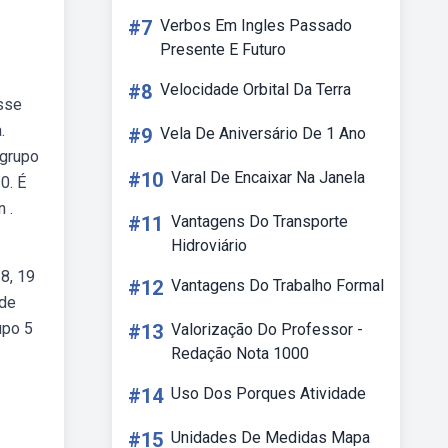
#7
Verbos Em Ingles Passado
Presente E Futuro
#8
Velocidade Orbital Da Terra
sse
.
#9
Vela De Aniversário De 1 Ano
 grupo
#10
Varal De Encaixar Na Janela
0. É
 .
#11
Vantagens Do Transporte
Hidroviário
8, 19
#12
Vantagens Do Trabalho Formal
 de
upo 5
#13
Valorização Do Professor -
Redação Nota 1000
#14
Uso Dos Porques Atividade
#15
Unidades De Medidas Mapa