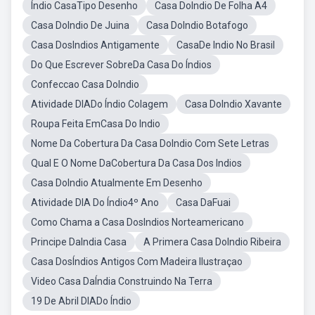
Índio CasaTipo Desenho
Casa DoIndio De Folha A4
Casa DoIndio De Juina
Casa DoIndio Botafogo
Casa DosIndios Antigamente
CasaDe Indio No Brasil
Do Que Escrever SobreDa Casa Do Índios
Confeccao Casa DoIndio
Atividade DIADo Índio Colagem
Casa DoIndio Xavante
Roupa Feita EmCasa Do Indio
Nome Da Cobertura Da Casa DoIndio Com Sete Letras
Qual E O Nome DaCobertura Da Casa Dos Indios
Casa DoIndio Atualmente Em Desenho
Atividade DIA Do Índio4º Ano
Casa DaFuai
Como Chama a Casa DosIndios Norteamericano
Principe DaIndia Casa
A Primera Casa DoIndio Ribeira
Casa DosÍndios Antigos Com Madeira Ilustraçao
Video Casa DaÍndia Construindo Na Terra
19 De Abril DIADo Índio