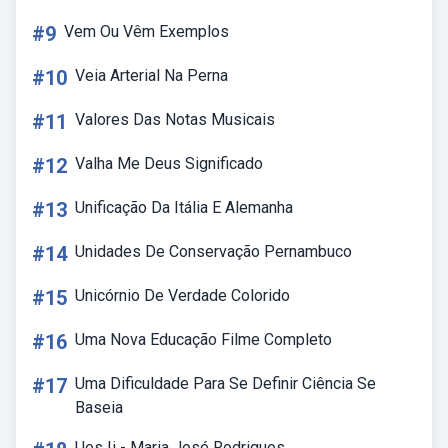
#9
Vem Ou Vêm Exemplos
#10
Veia Arterial Na Perna
#11
Valores Das Notas Musicais
#12
Valha Me Deus Significado
#13
Unificação Da Itália E Alemanha
#14
Unidades De Conservação Pernambuco
#15
Unicórnio De Verdade Colorido
#16
Uma Nova Educação Filme Completo
#17
Uma Dificuldade Para Se Definir Ciência Se
Baseia
Ues Ii - Maria José Rodrigues