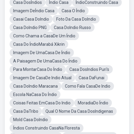
Casa DosÍndios
Índio Casa
ÍndioConstruindo Casa
Imagem DeÍndio Casa
Casa O Índio
Casai Casa DoIndio
Foto Da Casa DoIndio
Casa DoIndio PNG
Casa DoIndio Russo
Como Chama a CasaDe Um Índio
Casa Do ÍndioMarabá Xikrin
Imagem De UmaCasa De Índio
A Paisagem De UmaCasa Do Índio
Para MontarCasa Do Índio
Casa DosIndios Puri's
Imagem De CasaDe Indio Atual
Casa DaFunai
Casa DoIndio Maracana
Como Fala CasaDe Indio
Escola NaCasa Do Índio
Coisas Feitas EmCasa Do Indio
MoradiaDo Índio
Casa DaTribo
Qual O Nome Da Casa DosIndigenas
Mold Casa DoIndio
Índios Construindo CasaNa Floresta