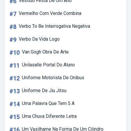
#6
Vestido Festa De Um Ano
#7
Vermelho Com Verde Combina
#8
Verbo To Be Interrogativa Negativa
#9
Verbo Da Vida Logo
#10
Van Gogh Obra De Arte
#11
Unilasalle Portal Do Aluno
#12
Uniforme Motorista De Onibus
#13
Uniforme De Jiu Jitsu
#14
Uma Palavra Que Tem 5 A
#15
Uma Chuva Diferente Letra
#16
Um Vasilhame Na Forma De Um Cilindro