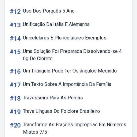
#12
Uso Dos Porquês 5 Ano
#13
Unificação Da Itália E Alemanha
#14
Unicelulares E Pluricelulares Exemplos
#15
Uma Solução Foi Preparada Dissolvendo-se 4
0g De Cloreto
#16
Um Triângulo Pode Ter Os ângulos Medindo
#17
Um Texto Sobre A Importância Da Família
#18
Travesseiro Para As Pernas
#19
Trava Línguas Do Folclore Brasileiro
#20
Transforme As Frações Impróprias Em Números
Mistos 7/5