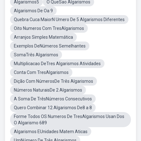
Algarismos5
O QueSao Algarismos
Algarismos De Oa 9
Quebra Cuca MaiorN Umero De 5 Algarismos Diferentes
Oito Numeros Com TresAlgarismos
Arranjos Simples Matemática
Exemplos DeNúmeros Semelhantes
SomaTrês Algarismos
Multiplicacao DeTres Algarismos Atividades
Conta Com TresAlgarismos
Dição Com NúmerosDe Três Algarismos
Números NaturaisDe 2 Algarismos
A Soma De TrêsNúmeros Consecutivos
Quero Combinar 12 Algarismos De8 a 8
Forme Todos OS Numeros De TresAlgarismos Usan Dos
O Algarismo 689
Algarismos EUnidades Matem Aticas
UmNúmero De Três Algarismos