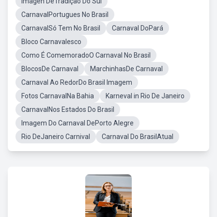
Imagen DeTradição Do Sul
CarnavalPortugues No Brasil
CarnavalSó Tem No Brasil
Carnaval DoPará
Bloco Carnavalesco
Como É ComemoradoO Carnaval No Brasil
BlocosDe Carnaval
MarchinhasDe Carnaval
Carnaval Ao RedorDo Brasil Imagem
Fotos CarnavalNa Bahia
Karneval in Rio De Janeiro
CarnavalNos Estados Do Brasil
Imagem Do Carnaval DePorto Alegre
Rio DeJaneiro Carnival
Carnaval Do BrasilAtual