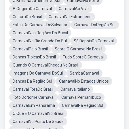
O BrasilNa América Do Sul
CarnavalNo Norte
A OrigemDo Carnaval
CarnavalAo Vivo
CulturaDo Brasil
CarnavalNo Estrangeiro
Fotos Do Carnaval DeSalvador
Carnaval DoRegião Sul
CarnavalNas Regiões Do Brasil
CarnavalNo Rio Grande Do Sul
Só DepoisDo Carnaval
CarnavalPelo Brasil
Sobre O CarnavalNo Brasil
Danças TipicasDo Brasil
Tudo SobreO Carnaval
Quando O CarnavalChegou No Brasil
Imagens Do Carnaval DoSul
SambaCarnaval
Danças Da Região Sul
CarnavalNo Estados Unidos
Carnaval ForaDo Brasil
CarnavalItaliano
Foto DoNome Carnaval
CarnavalPernambuco
CarnavalEm Panorama
CarnavalNa Regiao Sul
O Que É O CarnavalNo Brasil
CarnavalNo Posto De Saude