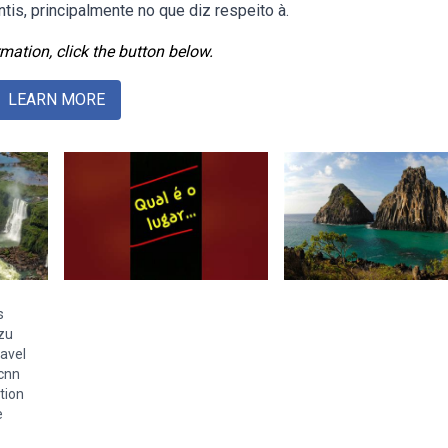
s, principalmente no que diz respeito à.
mation, click the button below.
LEARN MORE
s
azu
ravel
 cnn
tion
e