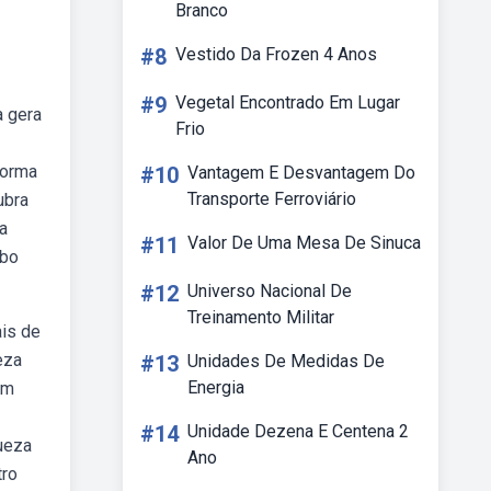
Branco
#8
Vestido Da Frozen 4 Anos
#9
Vegetal Encontrado Em Lugar
a gera
Frio
forma
#10
Vantagem E Desvantagem Do
Transporte Ferroviário
ubra
sa
#11
Valor De Uma Mesa De Sinuca
ebo
#12
Universo Nacional De
Treinamento Militar
ais de
eza
#13
Unidades De Medidas De
Energia
om
#14
Unidade Dezena E Centena 2
queza
Ano
tro