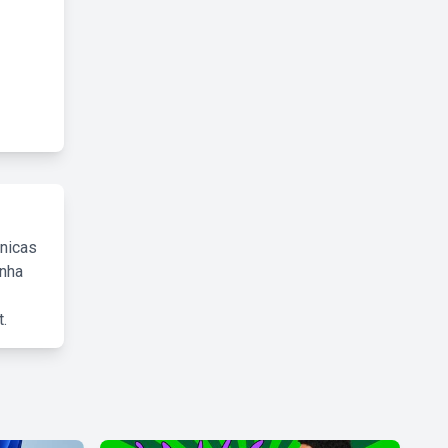
cnicas
inha
.