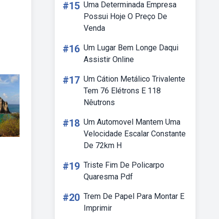
#15
Uma Determinada Empresa
Possui Hoje O Preço De
Venda
#16
Um Lugar Bem Longe Daqui
Assistir Online
#17
Um Cátion Metálico Trivalente
Tem 76 Elétrons E 118
Nêutrons
#18
Um Automovel Mantem Uma
Velocidade Escalar Constante
De 72km H
#19
Triste Fim De Policarpo
Quaresma Pdf
#20
Trem De Papel Para Montar E
Imprimir