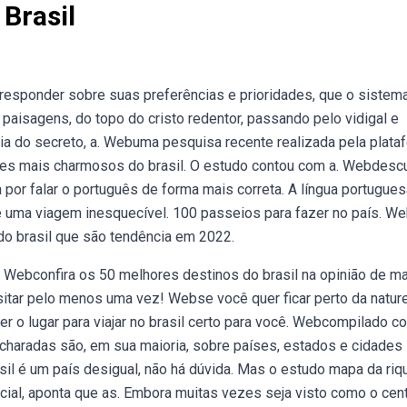
Brasil
esponder sobre suas preferências e prioridades, que o sistem
aisagens, do topo do cristo redentor, passando pelo vidigal e
a do secreto, a. Webuma pesquisa recente realizada pela plata
ques mais charmosos do brasil. O estudo contou com a. Webdesc
a por falar o português de forma mais correta. A língua portugue
je uma viagem inesquecível. 100 passeios para fazer no país. W
 do brasil que são tendência em 2022.
: Webconfira os 50 melhores destinos do brasil na opinião de m
sitar pelo menos uma vez! Webse você quer ficar perto da natur
ser o lugar para viajar no brasil certo para você. Webcompilado c
 charadas são, em sua maioria, sobre países, estados e cidades
asil é um país desigual, não há dúvida. Mas o estudo mapa da ri
ocial, aponta que as. Embora muitas vezes seja visto como o cen