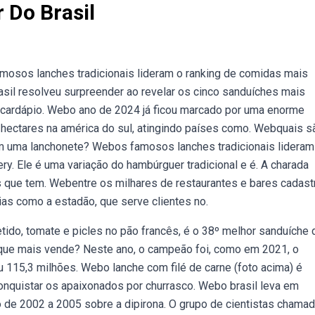
 Do Brasil
amosos lanches tradicionais lideram o ranking de comidas mais
asil resolveu surpreender ao revelar os cinco sanduíches mais
o cardápio. Webo ano de 2024 já ficou marcado por uma enorme
hectares na américa do sul, atingindo países como. Webquais s
m uma lanchonete? Webos famosos lanches tradicionais lideram
ry. Ele é uma variação do hambúrguer tradicional e é. A charada
 que tem. Webentre os milhares de restaurantes e bares cadas
ias como a estadão, que serve clientes no.
retido, tomate e picles no pão francês, é o 38º melhor sanduíche 
 que mais vende? Neste ano, o campeão foi, como em 2021, o
ou 115,3 milhões. Webo lanche com filé de carne (foto acima) é
onquistar os apaixonados por churrasco. Webo brasil leva em
o de 2002 a 2005 sobre a dipirona. O grupo de cientistas chama