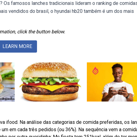
il? Os famosos lanches tradicionais lideram o ranking de comida
 mais vendidos do brasil, o hyundai hb20 também é um dos mais
mation, click the button below.
LEARN MORE
a ifood. Na análise das categorias de comida preferidas, os la
e um em cada três pedidos (ou 36%). Na sequência vem a comid
inho por outra queridinha: Mc fiesta tem 251kcal, além de ter me