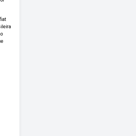
iat
ileira
ão
ue