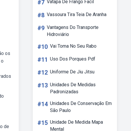
#7
Vatapa De Frango Facil
#8
Vassoura Tira Teia De Aranha
#9
Vantagens Do Transporte
Hidroviário
#10
Vai Toma No Seu Rabo
ão os
#11
Uso Dos Porques Pdf
 o
#12
Uniforme De Jiu Jitsu
trados
#13
Unidades De Medidas
Padronizadas
do
#14
Unidades De Conservação Em
São Paulo
#15
Unidade De Medida Mapa
do de
Mental