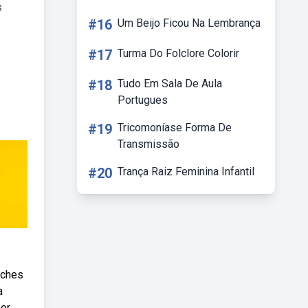
s
#16
Um Beijo Ficou Na Lembrança
#17
Turma Do Folclore Colorir
#18
Tudo Em Sala De Aula
Portugues
#19
Tricomoníase Forma De
Transmissão
#20
Trança Raiz Feminina Infantil
nches
a
nor