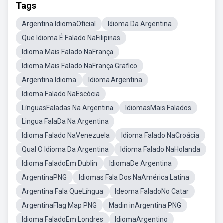
Tags
Argentina IdiomaOficial
Idioma Da Argentina
Que Idioma É Falado NaFilipinas
Idioma Mais Falado NaFrança
Idioma Mais Falado NaFrança Grafico
Argentina Idioma
Idioma Argentina
Idioma Falado NaEscócia
LínguasFaladas Na Argentina
IdiomasMais Falados
Lingua FalaDa Na Argentina
Idioma Falado NaVenezuela
Idioma Falado NaCroácia
Qual O Idioma Da Argentina
Idioma Falado NaHolanda
Idioma FaladoEm Dublin
IdiomaDe Argentina
ArgentinaPNG
Idiomas Fala Dos NaAmérica Latina
Argentina Fala QueLíngua
Ideoma FaladoNo Catar
ArgentinaFlag Map PNG
Madin inArgentina PNG
Idioma FaladoEm Londres
IdiomaArgentino