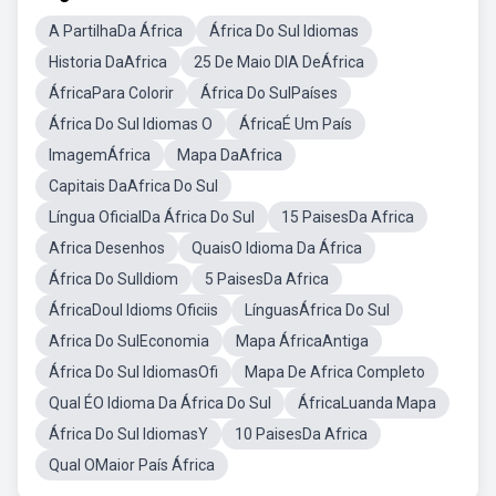
A PartilhaDa África
África Do Sul Idiomas
Historia DaAfrica
25 De Maio DIA DeÁfrica
ÁfricaPara Colorir
África Do SulPaíses
África Do Sul Idiomas O
ÁfricaÉ Um País
ImagemÁfrica
Mapa DaAfrica
Capitais DaAfrica Do Sul
Língua OficialDa África Do Sul
15 PaisesDa Africa
Africa Desenhos
QuaisO Idioma Da África
África Do SulIdiom
5 PaisesDa Africa
ÁfricaDoul Idioms Oficiis
LínguasÁfrica Do Sul
Africa Do SulEconomia
Mapa ÁfricaAntiga
África Do Sul IdiomasOfi
Mapa De Africa Completo
Qual ÉO Idioma Da África Do Sul
ÁfricaLuanda Mapa
África Do Sul IdiomasY
10 PaisesDa Africa
Qual OMaior País África