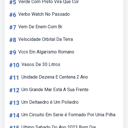
#5
Verde Com Preto Vira Que Cor
#6
Verbo Watch No Passado
#7
Vem De Enem Com Br
#8
Velocidade Orbital Da Terra
#9
Vccii Em Algarismo Romano
#10
Vasos De 30 Litros
#11
Unidade Dezena E Centena 2 Ano
#12
Um Grande Mar Está A Sua Frente
#13
Um Deltaedro é Um Poliedro
#14
Um Circuito Em Serie é Formado Por Uma Pilha
Ultimo Sabado Do Ano 2023 Bom Dia