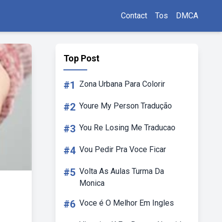
Contact
Tos
DMCA
Top Post
#1
Zona Urbana Para Colorir
#2
Youre My Person Tradução
#3
You Re Losing Me Traducao
#4
Vou Pedir Pra Voce Ficar
#5
Volta As Aulas Turma Da
Monica
#6
Voce é O Melhor Em Ingles