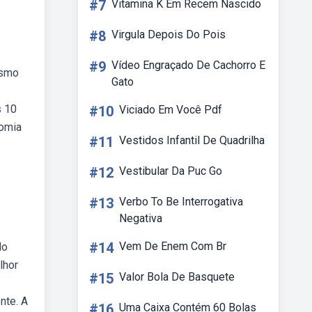
#7
Vitamina K Em Recem Nascido
#8
Virgula Depois Do Pois
#9
Vídeo Engraçado De Cachorro E
esmo
Gato
s 10
#10
Viciado Em Você Pdf
tomia
#11
Vestidos Infantil De Quadrilha
#12
Vestibular Da Puc Go
#13
Verbo To Be Interrogativa
Negativa
#14
Vem De Enem Com Br
do
lhor
#15
Valor Bola De Basquete
nte. A
#16
Uma Caixa Contém 60 Bolas