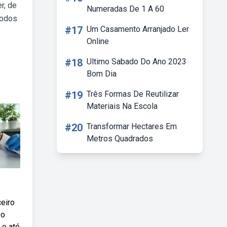
r, de
Numeradas De 1 A 60
todos
#17
Um Casamento Arranjado Ler
Online
#18
Ultimo Sabado Do Ano 2023
Bom Dia
#19
Três Formas De Reutilizar
Materiais Na Escola
#20
Transformar Hectares Em
Metros Quadrados
eiro
bo
 e até