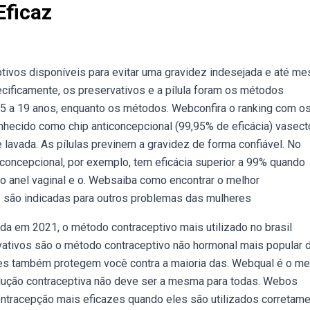
Eficaz
ivos disponíveis para evitar uma gravidez indesejada e até m
cificamente, os preservativos e a pílula foram os métodos
5 a 19 anos, enquanto os métodos. Webconfira o ranking com o
nhecido como chip anticoncepcional (99,95% de eficácia) vasec
e lavada. As pílulas previnem a gravidez de forma confiável. No
concepcional, por exemplo, tem eficácia superior a 99% quando
 anel vaginal e o. Websaiba como encontrar o melhor
as são indicadas para outros problemas das mulheres
da em 2021, o método contraceptivo mais utilizado no brasil
rvativos são o método contraceptivo não hormonal mais popular 
les também protegem você contra a maioria das. Webqual é o me
olução contraceptiva não deve ser a mesma para todas. Webos
tracepção mais eficazes quando eles são utilizados corretame