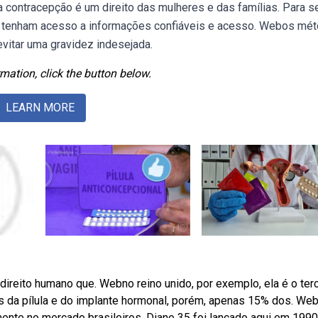
 contracepção é um direito das mulheres e das famílias. Para se
os tenham acesso a informações confiáveis e acesso. Webos mé
evitar uma gravidez indesejada.
mation, click the button below.
LEARN MORE
eito humano que. Webno reino unido, por exemplo, ela é o terc
ás da pílula e do implante hormonal, porém, apenas 15% dos. We
ente no mercado brasileiros. Diane 35 foi lançado aqui em 1990