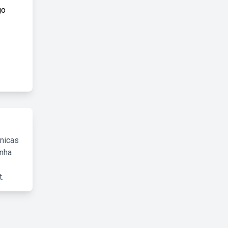
go
cnicas
inha
.