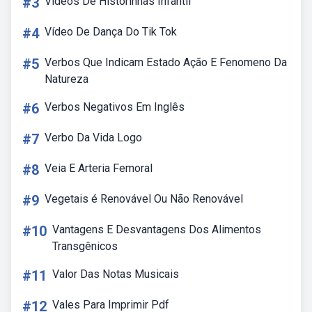
#3
Videos De Historinhas Infantil
#4
Vídeo De Dança Do Tik Tok
#5
Verbos Que Indicam Estado Ação E Fenomeno Da
Natureza
#6
Verbos Negativos Em Inglês
#7
Verbo Da Vida Logo
#8
Veia E Arteria Femoral
#9
Vegetais é Renovável Ou Não Renovável
#10
Vantagens E Desvantagens Dos Alimentos
Transgênicos
#11
Valor Das Notas Musicais
#12
Vales Para Imprimir Pdf