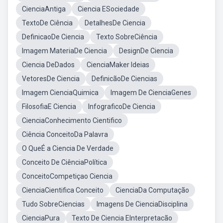
CienciaAntiga
Ciencia ESociedade
TextoDe Ciência
DetalhesDe Ciencia
DefinicaoDe Ciencia
Texto SobreCiência
Imagem MateriaDe Ciencia
DesignDe Ciencia
Ciencia DeDados
CienciaMaker Ideias
VetoresDe Ciencia
DefinicãoDe Ciencias
Imagem CienciaQuimica
Imagem De CienciaGenes
FilosofiaE Ciencia
InfograficoDe Ciencia
CienciaConhecimento Cientifico
Ciência ConceitoDa Palavra
O QueÉ a Ciencia De Verdade
Conceito De CiênciaPolítica
ConceitoCompetiçao Ciencia
CienciaCientifica Conceito
CienciaDa Computação
Tudo SobreCiencias
Imagens De CienciaDisciplina
CienciaPura
Texto De Ciencia EInterpretacão