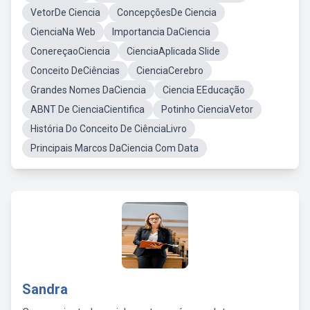
VetorDe Ciencia
ConcepçõesDe Ciencia
CienciaNa Web
Importancia DaCiencia
ConereçaoCiencia
CienciaAplicada Slide
Conceito DeCiências
CienciaCerebro
Grandes Nomes DaCiencia
Ciencia EEducação
ABNT De CienciaCientifica
Potinho CienciaVetor
História Do Conceito De CiênciaLivro
Principais Marcos DaCiencia Com Data
Sandra