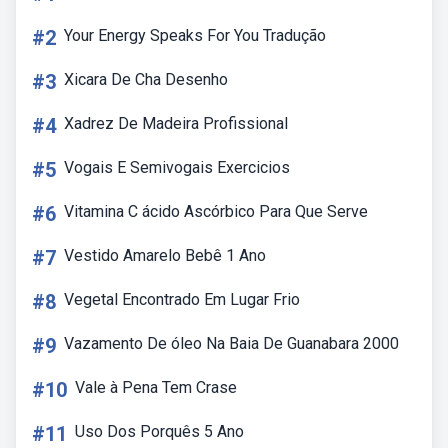
#2
Your Energy Speaks For You Tradução
#3
Xicara De Cha Desenho
#4
Xadrez De Madeira Profissional
#5
Vogais E Semivogais Exercicios
#6
Vitamina C ácido Ascórbico Para Que Serve
#7
Vestido Amarelo Bebê 1 Ano
#8
Vegetal Encontrado Em Lugar Frio
#9
Vazamento De óleo Na Baia De Guanabara 2000
#10
Vale à Pena Tem Crase
#11
Uso Dos Porquês 5 Ano