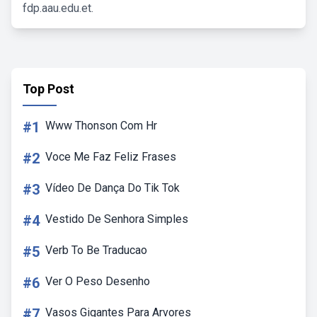
fdp.aau.edu.et.
Top Post
#1
Www Thonson Com Hr
#2
Voce Me Faz Feliz Frases
#3
Vídeo De Dança Do Tik Tok
#4
Vestido De Senhora Simples
#5
Verb To Be Traducao
#6
Ver O Peso Desenho
#7
Vasos Gigantes Para Arvores