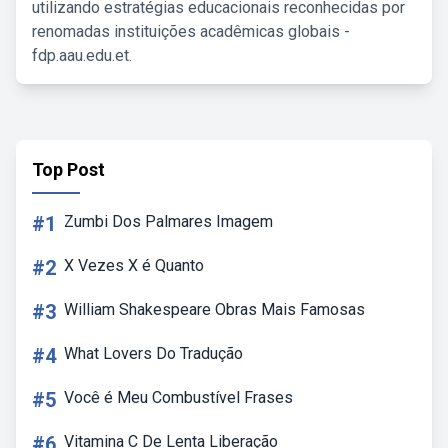
utilizando estratégias educacionais reconhecidas por
renomadas instituições acadêmicas globais -
fdp.aau.edu.et.
Top Post
#1
Zumbi Dos Palmares Imagem
#2
X Vezes X é Quanto
#3
William Shakespeare Obras Mais Famosas
#4
What Lovers Do Tradução
#5
Você é Meu Combustível Frases
#6
Vitamina C De Lenta Liberação